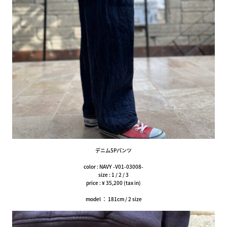
デニム5Pパンツ
color : NAVY -V01-03008-
size : 1 / 2 / 3
price : ¥ 35,200 (tax in)
model ： 181cm / 2 size