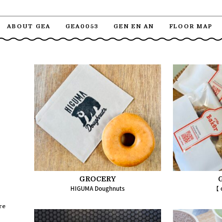
ABOUT GEA
GEA0053
GEN EN AN
FLOOR MAP
GROCERY
HIGUMA Doughnuts
【 
re