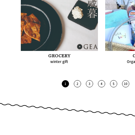
GROCERY
winter gift
Orga
1
2
3
4
5
10