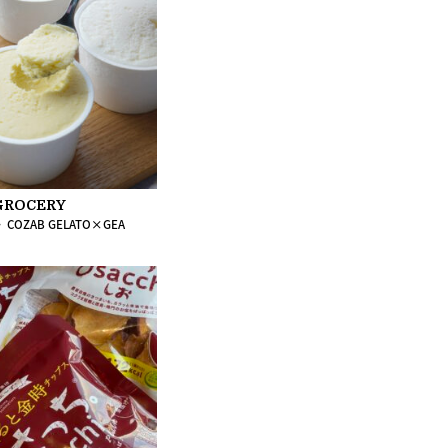
GROCERY
》COZAB GELATO×GEA