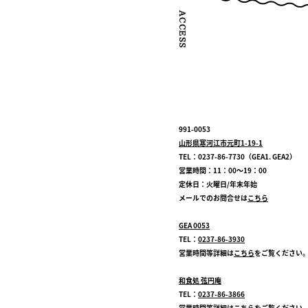
991-0053
山形県寒河江市元町1-19-1
TEL：0237-86-7730（GEA1. GEA2）
営業時間：11：00～19：00
定休日：火曜日/年末年始
メールでのお問合せは
こちら
GEA 0053
TEL：
0237-86-3930
営業時間等詳細は
こちら
をご覧ください
和食処 弦円庵
TEL：
0237-86-3866
営業時間等詳細は
こちら
をご覧ください