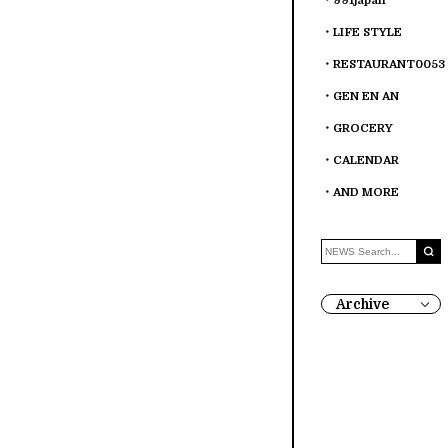
991japan
LIFE STYLE
RESTAURANT0053
GEN EN AN
GROCERY
CALENDAR
AND MORE
Archive