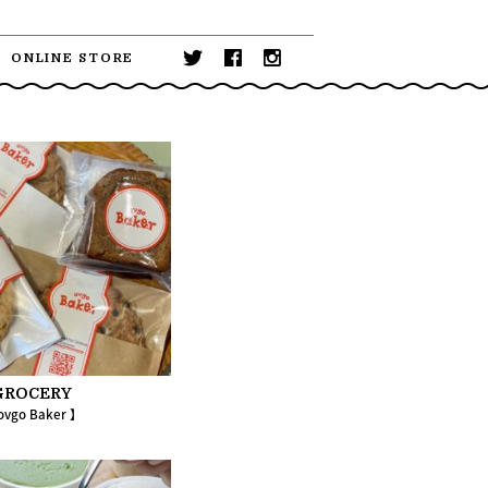
ONLINE STORE
GROCERY
ovgo Baker 】