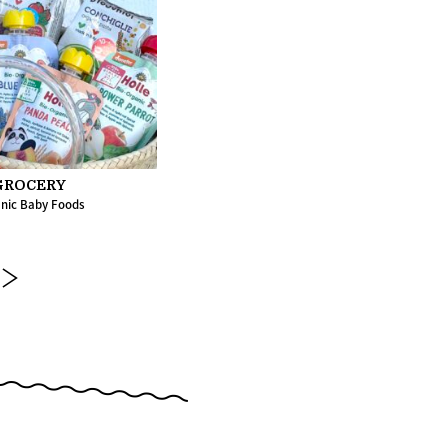
GROCERY
nic Baby Foods