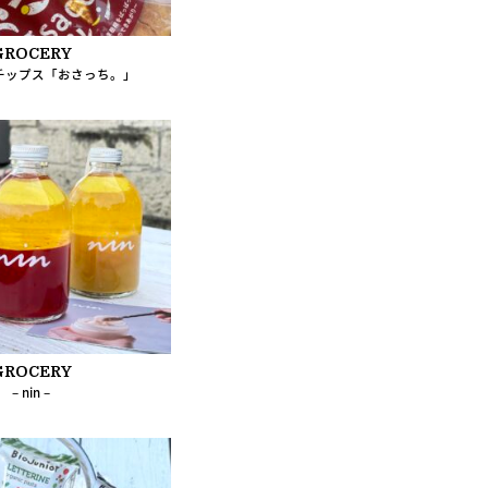
GROCERY
チップス「おさっち。」
GROCERY
– nin –