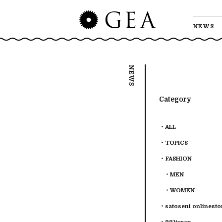
NEWS
Category
ALL
TOPICS
FASHION
MEN
WOMEN
satoseni onlinesto