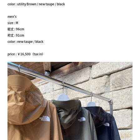
color : utility Brown / new taupe / black
men's
size : M
総丈 : 96cm
裄丈 : 91cm
color : new taupe / black
price : ￥16,500（tax in）