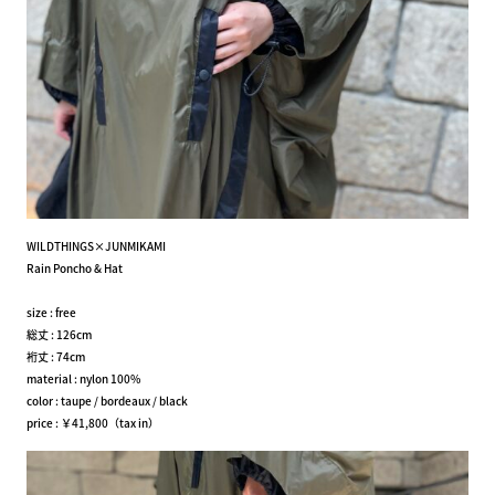
WILDTHINGS×JUNMIKAMI
Rain Poncho & Hat
size : free
総丈 : 126cm
裄丈 : 74cm
material : nylon 100%
color : taupe / bordeaux / black
price : ￥41,800（tax in）