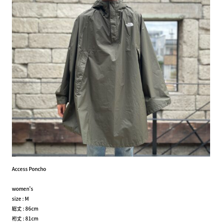
Access Poncho
women's
size : M
総丈 : 86cm
裄丈 : 81cm