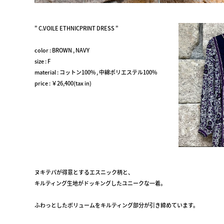
" C.VOILE ETHNICPRINT DRESS "
color : BROWN , NAVY
size : F
material : コットン100% , 中綿ポリエステル100%
price : ￥26,400(tax in)
ヌキテパが得意とするエスニック柄と、
キルティング生地がドッキングしたユニークな一着。
ふわっとしたボリュームをキルティング部分が引き締めています。