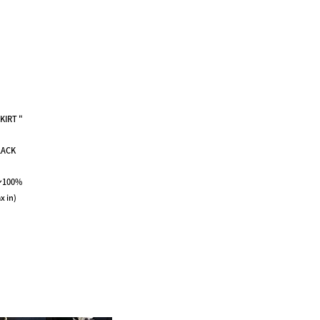
KIRT "
LACK
ン100%
x in)