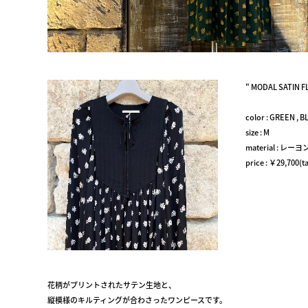
" MODAL SATIN F
color : GREEN , B
size : M
material : レ
price : ￥29,700(ta
花柄がプリントされたサテン生地と、
縦模様のキルティングが合わさったワンピースです。