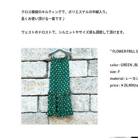
クロス模様のキルティングで、ポリエステルの中綿入り。
長くお使い頂ける一着です♪
ウェストのドロストで、シルエットやサイズ感も調節して頂けます。
" FLOWER FRILL S
color : GREEN , B
size : F
material : レーヨ
price : ￥26,400(ta