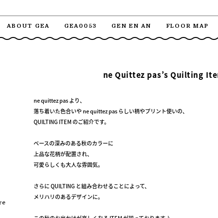
ABOUT GEA
GEA0053
GEN EN AN
FLOOR MAP
ne Quittez pas’s Quilting It
ne quittez pas より、
落ち着いた色合いや ne quittez pas らしい柄やプリント使いの、
QUILTING ITEM のご紹介です。
ベースの深みのある秋のカラーに
上品な花柄が配置され、
可愛らしくも大人な雰囲気。
さらに QUILTING と組み合わせることによって、
メリハリのあるデザインに。
re