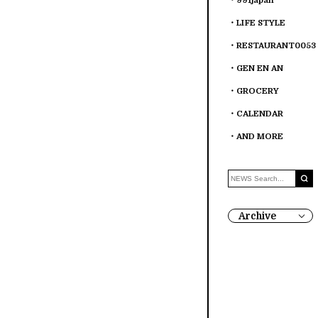
991japan
LIFE STYLE
RESTAURANT0053
GEN EN AN
GROCERY
CALENDAR
AND MORE
Archive