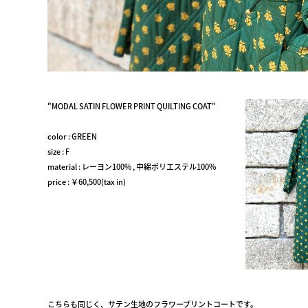
"MODAL SATIN FLOWER PRINT QUILTING COAT"
color : GREEN
size : F
material : レーヨン100% , 中綿ポリエステル100%
price : ￥60,500(tax in)
こちらも同じく、サテン生地のフラワープリントコートです。