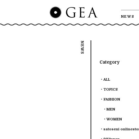
NEWS
Category
ALL
TOPICS
FASHION
MEN
WOMEN
satoseni onlinesto