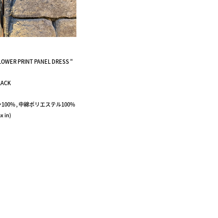
LOWER PRINT PANEL DRESS "
LACK
ーヨン100% , 中綿ポリエステル100%
x in)