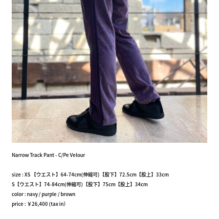
Narrow Track Pant - C/Pe Velour
size : XS 【ウエスト】64-74cm(伸縮可)【股下】72.5cm【股上】33cm
S【ウエスト】74-84cm(伸縮可)【股下】75cm【股上】34cm
color : navy / purple / brown
price : ￥26,400 (tax in）