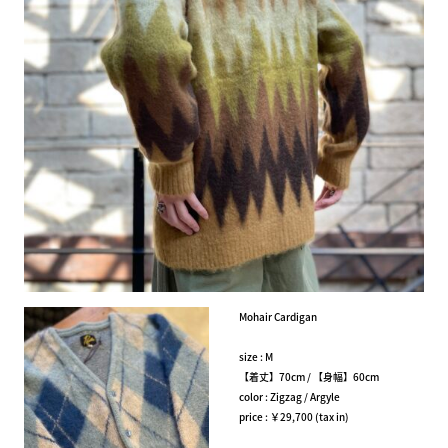
Mohair Cardigan
size : M
【着丈】70cm / 【身幅】60cm
color : Zigzag / Argyle
price : ￥29,700 (tax in)