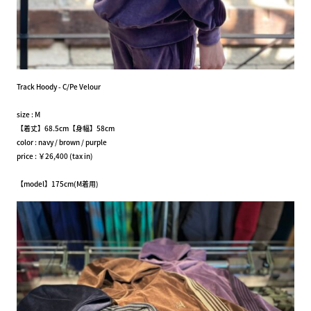
Track Hoody - C/Pe Velour
size : M
【着丈】68.5cm【身幅】58cm
color : navy / brown / purple
price : ￥26,400 (tax in)
【model】175cm(M着用)