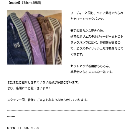
【model】175cm(S着用)
フーディーと同じ、ベロア素材で作られ
たナロートラックパンツ。
安定の滑らかな穿き心地。
通常のポリエステルジャージー素材のト
ラックパンツに比べ、伸縮性があるの
で、よりスタイリッシュな印象を与えて
くれます。
セットアップ着用はもちろん、
単品使いもオススメな一着です。
まだまだご紹介しきれていない商品が多数ございます。
ぜひ、店頭にてご覧下さいませ！
スタッフ一同、皆様のご来店を心よりお待ち致しております。
----------------------------------------------------------------------------------------------------
-------
OPEN 11：00-19：00