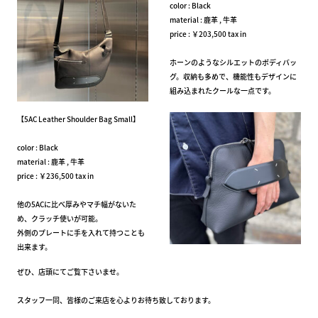
color : Black
material : 鹿革 , 牛革
price : ￥203,500 tax in
ホーンのようなシルエットのボディバッ
グ。収納も多めで、機能性もデザインに
組み込まれたクールな一点です。
【5AC Leather Shoulder Bag Small】
color : Black
material : 鹿革 , 牛革
price : ￥236,500 tax in
他の5ACに比べ厚みやマチ幅がないた
め、クラッチ使いが可能。
外側のプレートに手を入れて持つことも
出来ます。
ぜひ、店頭にてご覧下さいませ。
スタッフ一同、皆様のご来店を心よりお待ち致しております。