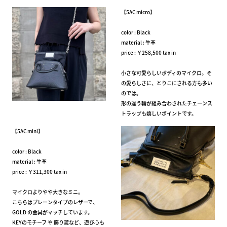
【5AC micro】
color : Black
material : 牛革
price : ￥258,500 tax in
小さな可愛らしいボディのマイクロ。そ
の愛らしさに、とりこにされる方も多い
のでは。
形の違う輪が組み合わされたチェーンス
トラップも嬉しいポイントです。
【5AC mini】
color : Black
material : 牛革
price : ￥311,300 tax in
マイクロよりやや大きなミニ。
こちらはプレーンタイプのレザーで、
GOLD の金具がマッチしています。
KEYのモチーフ や 飾り錠など、遊び心も