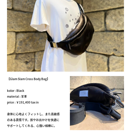
【Glam Slam Cross Body Bag】
kolor : Black
material : 羊革
price : ￥191,400 tax in
身体に心地よくフィットし、また高級感
のある表情です。旅やお出かけを快適に
サポートしてくれる、心強い相棒に。