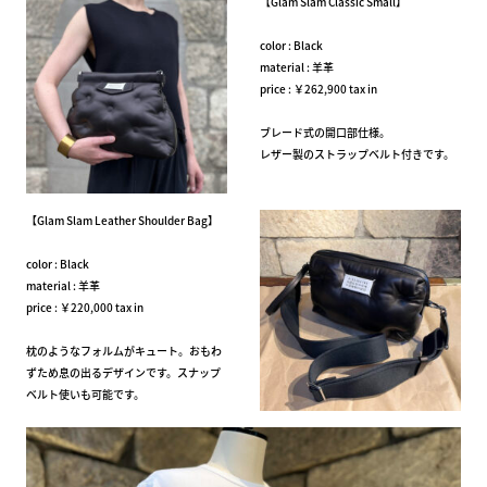
【Glam Slam Classic Small】
color : Black
material : 羊革
price : ￥262,900 tax in
ブレード式の開口部仕様。
レザー製のストラップベルト付きです。
【Glam Slam Leather Shoulder Bag】
color : Black
material : 羊革
price : ￥220,000 tax in
枕のようなフォルムがキュート。おもわ
ずため息の出るデザインです。スナップ
ベルト使いも可能です。