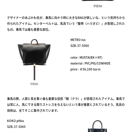
デザイナーのあぶかわ氏が、乗馬に向かう時に大きなBAGが欲しいな、という気持ちから
作られたアイテム。センターベルトは、馬具でいう「腹帯（ハラオビ）」が表現しされた
もの。乗馬では最も重要な部位。
METRO iso
SZB-37-5060
color : MUSTA(BK×NT)
material : PVC/PIG/COWHIDE
price : ￥56,100 tax in
乗馬の際、人間と馬を繋ぐ最も重要な役割「鞍（クラ）」が表現されたアイテム。乗馬で
は常に人、馬にできる限りストレスを与えないという事が重要とされているそう。馬具の
技術は、全てそこに集中されています。
KOKO pitka
SZB-37-5065