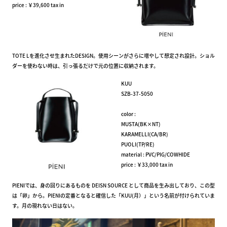
price : ￥39,600 tax in
TOTE Lを進化させ生まれたDESIGN。使用シーンがさらに増やして想定され設計。ショル
ダーを使わない時は、引っ張るだけで元の位置に収納されます。
KUU
SZB-37-5050
color :
MUSTA(BK×NT)
KARAMELLI(CA/BR)
PUOLI(TP/RE)
material : PVC/PIG/COWHIDE
price : ￥33,000 tax in
PIENIでは、身の回りにあるものを DEISN SOURCE として商品を生み出しており、この型
は「卵」から。PIENIの定番となると確信した「KUU(月）」という名前が付けられていま
す。月の現れない日はない。