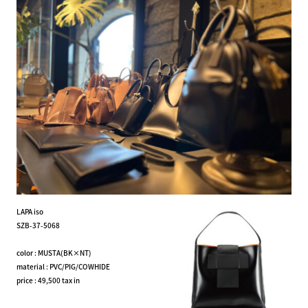
LAPA iso
SZB-37-5068
color : MUSTA(BK×NT)
material : PVC/PIG/COWHIDE
price : 49,500 tax in