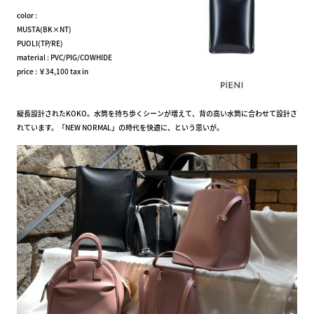
color :
MUSTA(BK×NT)
PUOLI(TP/RE)
material : PVC/PIG/COWHIDE
price : ￥34,100 tax in
縦長設計されたKOKO。水筒を持ち歩くシーンが増えて、背の高い水筒に合わせて設計さ
れています。「NEW NORMAL」の時代を快適に、という思いが。