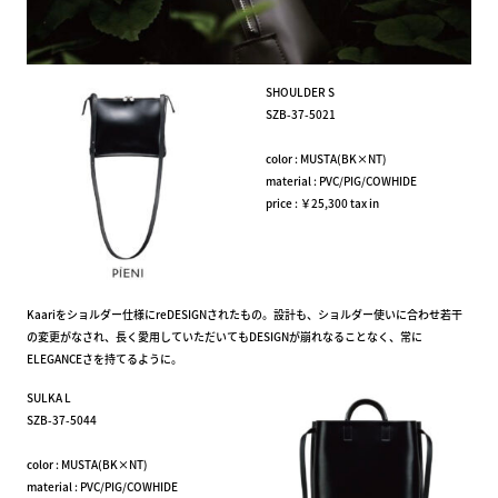
SHOULDER S
SZB-37-5021
color : MUSTA(BK×NT)
material : PVC/PIG/COWHIDE
price : ￥25,300 tax in
Kaariをショルダー仕様にreDESIGNされたもの。設計も、ショルダー使いに合わせ若干
の変更がなされ、長く愛用していただいてもDESIGNが崩れなることなく、常に
ELEGANCEさを持てるように。
SULKA L
SZB-37-5044
color : MUSTA(BK×NT)
material : PVC/PIG/COWHIDE