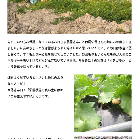
先日、いつもお世話になっているお日さま農園さんこと西尾佑貴さんの畑にお邪魔してき
ました。ほんのちょっと前は雪がようやく溶けたかと思っていたのに、この日は本当に蒸
し暑くて、早くも迫り来る夏を感じてしまいました。野菜も草もいろんなものが大地のエ
ネルギーを吸い上げてどんどん芽吹いていきます。ちなみに上の写真は「イヌガラシ」と
いう雑草を採っているところ。
畑をよく見ていると小さいしめじのよう
なキノコが！
西尾さん曰く「栄養状態の良い土にはキ
ノコが生えやすい」そうです。