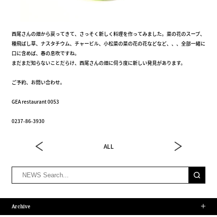
西尾さんの畑から戻ってきて、さっそく新しく料理を作ってみました。菜の花のスープ、
種飛ばし草、ナスタチウム、チャービル、小松菜の菜の花の花などなど、、、全部一緒に
口に含めば、春の息吹ですね。
まだまだ知らないことだらけ、西尾さんの畑に伺う度に新しい発見があります。
ご予約、お問い合わせ。
GEA restaurant 0053
0237-86-3930
ALL
Archive