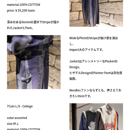
material:100% COTTON
price:￥35,200 taxin
深みのあるDenimの濃淡でStripeが描か
れたJacketとPant。
WideなPitchのStripeが抜け感を演出
し、
Impact大のアイテムです。
JacketはアシンメトリーなPocketの
Design、
ヒザデルDesignのPainter Pantは存在感
抜群。
Needlesファンならずとも、押さえてお
きたいItemです。
7Cuts L/S - College
color:assorted
size:M ,L
material:100% COTTON