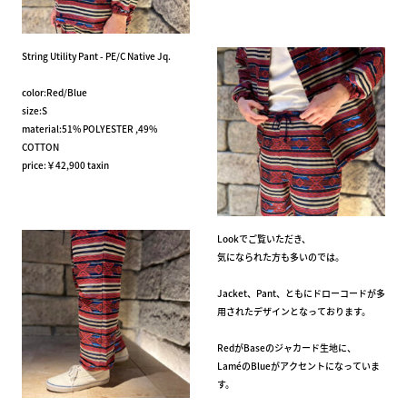
String Utility Pant - PE/C Native Jq.
color:Red/Blue
size:S
material:51% POLYESTER ,49%
COTTON
price:￥42,900 taxin
Lookでご覧いただき、
気になられた方も多いのでは。
Jacket、Pant、ともにドローコードが多
用されたデザインとなっております。
RedがBaseのジャカード生地に、
LaméのBlueがアクセントになっていま
す。