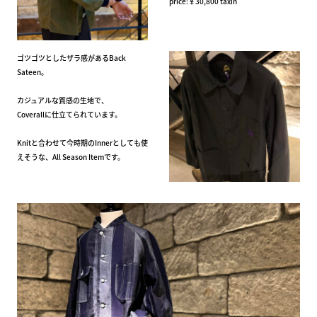
price:￥30,800 taxin
ゴツゴツとしたザラ感があるBack
Sateen。
カジュアルな質感の生地で、
Coverallに仕立てられています。
Knitと合わせて今時期のInnerとしても使
えそうな、All Season Itemです。