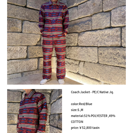
Coach Jacket - PE/C Native Jq.
color:Red/Blue
size:S ,M
material:51% POLYESTER ,49%
COTTON
price:￥52,800 taxin