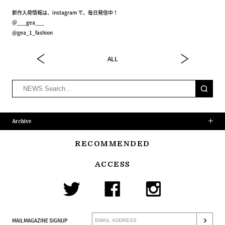
新作入荷情報は、instagram で、毎日発信中！
＠___gea___
@gea_1_fashion
ALL
Archive
RECOMMENDED
ACCESS
MAILMAGAZINE SIGNUP