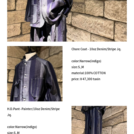
Chore Coat - 10oz Denim/Stripe Jq.
color:Narrow(indigo)
size:S ,M
material:100% COTTON
price:￥47,300 taxin
H.D.Pant -Painter/10oz Denim/Stripe
Jq.
color:Narrow(indigo)
size:S ,M