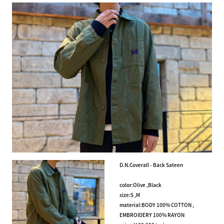
D.N.Coverall - Back Sateen
color:Olive ,Black
size:S ,M
material:BODY 100% COTTON ,
EMBROIDERY 100% RAYON