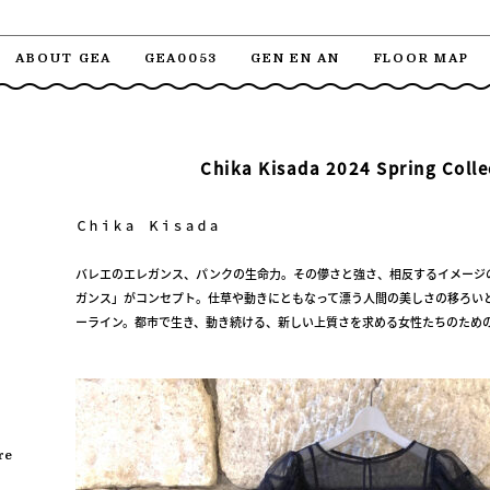
ABOUT GEA
GEA0053
GEN EN AN
FLOOR MAP
Chika Kisada 2024 Spring Colle
Ｃｈｉｋａ Ｋｉｓａｄａ
バレエのエレガンス、パンクの生命力。その儚さと強さ、相反するイメージ
ガンス」がコンセプト。仕草や動きにともなって漂う人間の美しさの移ろい
ーライン。都市で生き、動き続ける、新しい上質さを求める女性たちのため
re