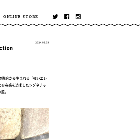
ONLINE STORE
2024.02.03
ction
の融合から生まれる「強いエレ
と存在感を追求したシグネチャ
の服。