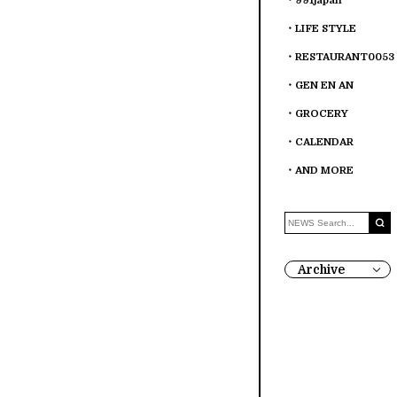
991japan
LIFE STYLE
RESTAURANT0053
GEN EN AN
GROCERY
CALENDAR
AND MORE
Archive