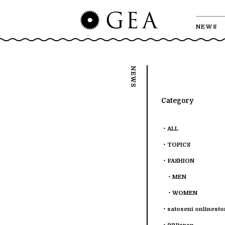
NEWS
Category
ALL
TOPICS
FASHION
MEN
WOMEN
satoseni onlinesto