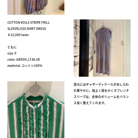
COTTON VOILE STRIPE FRILL
SLEEVELESS SHIRT DRESS
￥22,000 taxin
ともに
size :F
color :GREEN ,LT.BLUE
material :コットン100%
首元にはギャザーディテールがあしらわ
れ華やかに。程よく肩をかくすフレンチ
スリーブは、全体のボリュームをバラン
ス良く整えてくれます。