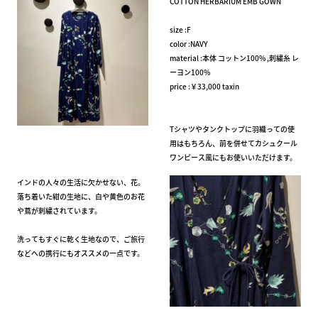
COTTON HERBARIUM EMB GOWN
size :F
color :NAVY
material :本体 コットン100% ,刺繍糸 レ
ーヨン100%
price :￥33,000 taxin
Tシャツやタンクトップに羽織っての使
用はもちろん、前を併せてカシュクール
ワンピース風にもお使いいただけます。
インドの人々の生活に欠かせない、花。
落ち着いた紺の生地に、白や黄色のお花
や蔦が刺繍されています。
洗ってもすぐに乾く生地なので、ご旅行
などへの携行にもオススメの一点です。