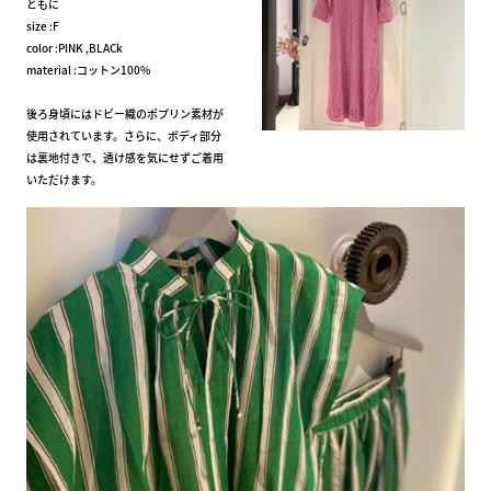
ともに
size :F
color :PINK ,BLACk
material :コットン100%
後ろ身頃にはドビー織のポプリン素材が
使用されています。さらに、ボディ部分
は裏地付きで、透け感を気にせずご着用
いただけます。