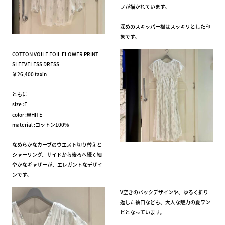
フが描かれています。
深めのスキッパー襟はスッキリとした印
象です。
COTTON VOILE FOIL FLOWER PRINT
SLEEVELESS DRESS
￥26,400 taxin
ともに
size :F
color :WHITE
material :コットン100%
なめらかなカーブのウエスト切り替えと
シャーリング、サイドから後ろへ続く細
やかなギャザーが、エレガントなデザイ
ンです。
V空きのバックデザインや、ゆるく折り
返した袖口なども、大人な魅力の夏ワン
ピとなっています。