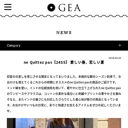
NEWS
Category
2024.04.20
ne Quittez pas【24SS】 愛しい春、恋しい夏
初夏の日差しを感じさせる陽気となってまいりました。本格的な観光シーズン到来で、お
出かけも増えてくるこれからの時期にオススメのne Quittez pasの商品のご紹介です。
インド綿を使い、インドの伝統技術を用いて、軽やかに仕立て上げられたne Quittez pas
のワンピースやブラウスは、コットンの素朴な風合いと刺繍やプリントの華やかさを兼ね
そなえ、またインドの暑さにも対応したさらりとした着心地が魅力の商品となっていま
す。お出かけやいつもの日常に、彩りと快適さを加えるアイテムをぜひお試しくださいま
せ。