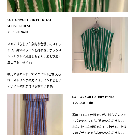
COTTON VOILE STRIPE FRENCH
SLEEVE BLOUSE
￥17,600 taxin
ヌキテパらしい印象的な色使いのストラ
イプ。身体のラインを拾わないボックス
シルエットで風通しもよく、夏も快適に
過ごせる一枚です。
襟元にはギャザーでアクセントが加えら
れ、ストリングの先には、インドらしい
デザインの鈴が付けられています。
COTTON VOILE STRIPE PANTS
￥22,000 taxin
裾はドロスト仕様ですが、絞らずにワイ
ドパンツとしてもご利用いただけます。
また、絞った状態でたくし上げて、七分
丈のデザインでもお使いいただけます。