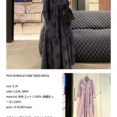
POPLIN PAISLEY EMB TIRED DRESS
size :S ,M
color :LILAC ,NAVY
material :本体 コットン100% ,刺繍糸 レ
ーヨン100%
price :￥30,800 taxin