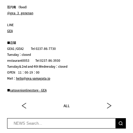
弦円庵 （food）
@gea_3_genenan
LINE
GEA
■店舗
GEA1 /GEA2 Tel 0237-86-7730
Tuesday：closed
restaurant0053 Tel 0237-86-3930
Tuesday＆2nd and 4th Wednesday：closed
OPEN 11：00-19：00
Mail：
hello@gea.yamagata.jp
■
satosenionlinestore - GEA
ALL