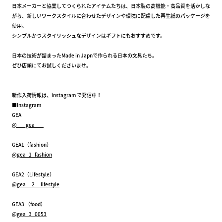
日本メーカーと協業してつくられたアイテムたちは、日本製の高機能・高品質を活かしな
がら、新しいワークスタイルに合わせたデザインや環境に配慮した再生紙のパッケージを
使用。
シンプルかつスタイリッシュなデザインはギフトにもおすすめです。
日本の技術が詰まったMade in Japnで作られる日本の文具たち。
ぜひ店頭にてお試しくださいませ。
新作入荷情報は、instagram で発信中！
■Instagram
GEA
@___gea___
GEA1（fashion）
@gea_1_fashion
GEA2（Lifestyle）
@gea__2__lifestyle
GEA3 （food）
@gea_3_0053