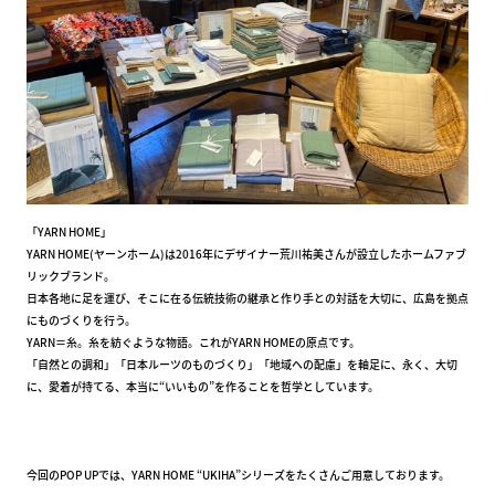
「YARN HOME」
YARN HOME(ヤーンホーム)は2016年にデザイナー荒川祐美さんが設立したホームファブ
リックブランド。
日本各地に足を運び、そこに在る伝統技術の継承と作り手との対話を大切に、広島を拠点
にものづくりを行う。
YARN＝糸。糸を紡ぐような物語。これがYARN HOMEの原点です。
「自然との調和」「日本ルーツのものづくり」「地域への配慮」を軸足に、永く、大切
に、愛着が持てる、本当に“いいもの”を作ることを哲学としています。
今回のPOP UPでは、YARN HOME “UKIHA”シリーズをたくさんご用意しております。