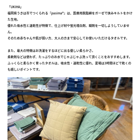
「UKIHA」
福岡県うきは市でつくられる『pasima®︎』は、医療用脱脂綿をガーゼで挟みキルトをかけ
た生地。
優れた吸水性と速乾性が特徴で、仕上げ材や蛍光増白剤、糊剤を一切しようしていませ
ん。
そのため赤ちゃんや肌が弱い方、大人の方まで安心してお使いいただけるタオルです。
また、最大の特徴はお洗濯をするほどに出る優しい柔らかさ。
柔軟剤などは使わず、たっぷりのお水でじゃぶじゃぶ洗って頂くことをおすすめします。
ふっくらと柔らかく育ったタオルは、吸水性・速乾性に優れ、夏場は3時間ほどで乾くの
も嬉しいポイントです。