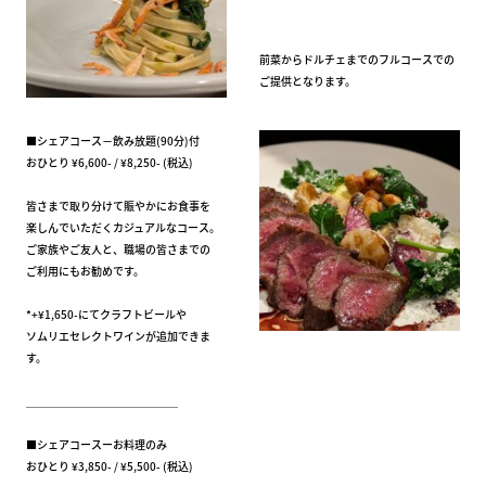
前菜からドルチェまでのフルコースでの
ご提供となります。
■シェアコース－飲み放題(90分)付
おひとり ¥6,600- / ¥8,250- (税込)
皆さまで取り分けて賑やかにお食事を
楽しんでいただくカジュアルなコース。
ご家族やご友人と、職場の皆さまでの
ご利用にもお勧めです。
*+¥1,650-にてクラフトビールや
ソムリエセレクトワインが追加できま
す。
＿＿＿＿＿＿＿＿＿＿＿＿＿＿
■シェアコースーお料理のみ
おひとり ¥3,850- / ¥5,500- (税込)