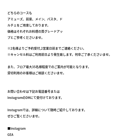
どちらのコースも
アミューズ、前菜、メイン、パスタ、ド
ルチェをご用意しております。
価格はそれぞれお料理の質グレードアッ
プとご参考くださいませ。
※2名様よりご予約受付,2営業日前までご連絡ください。
※キャンセル料はご利用前日より発生致します。何卒ご了承くださいませ。
また、フロア最大35名様程度でのご案内が可能となります。
貸切利用のお客様はご相談くださいませ。
お問い合わせは下記お電話番号または
InstagramのDMにて受付けております。
Instagramでは、詳細について随時ご紹介しております。
ぜひご覧くださいませ。
■Instagram
GEA