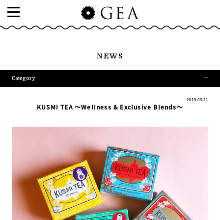
NEWS
Category
2019.03.21
KUSMI TEA ～WeIIness & ExcIusive BIends～