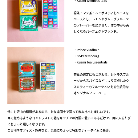
・Kusmi Wellness teas
緑茶・マテ茶・ルイボスティをベースを
ベースとし、レモンやグレープフルーツ
のフレーバーを効かせた、体の中から美
しくなるパーフェクトブレンド。
・Prince Vladimir
・St-Petersbourg
・Kusmi Tea Essentials
茶葉の選定にもこだわり、シトラスフル
ーツからスパイスなどにより完成したク
スミティーのフルーツといえる伝統的な
オリジナルフレーバー。
他にも沢山の種類があるので、お友達同士で買って飲み比べも楽しいです。
目の覚めるようなコントラストの箱をキッチンの片隅に置いてあるだけで、目に入るたび
にちょっと嬉しくなります。
ご自宅やオフィス・旅先など、気軽にちょっと特別なティータイムに是非。