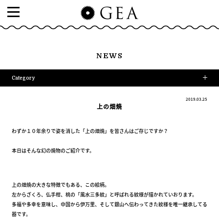
NEWS
Category
2019.03.25
上の畑焼
わずか１０年余りで姿を消した「上の畑焼」を皆さんはご存じですか？
本日はそんな幻の焼物のご紹介です。
上の畑焼の大きな特徴でもある、この絵柄。
左からざくろ、仏手柑、桃の「風水三多紋」と呼ばれる紋様が描かれていおります。
多福や多幸を意味し、中国から伊万里、そして銀山へ伝わってきた紋様を唯一継承してる
器です。