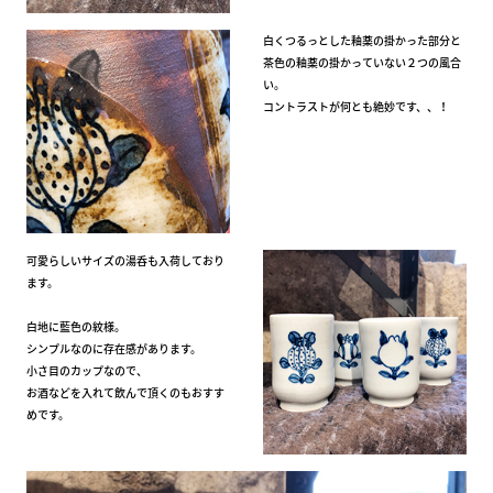
白くつるっとした釉薬の掛かった部分と
茶色の釉薬の掛かっていない２つの風合
い。
コントラストが何とも絶妙です、、！
可愛らしいサイズの湯呑も入荷しており
ます。
白地に藍色の紋様。
シンプルなのに存在感があります。
小さ目のカップなので、
お酒などを入れて飲んで頂くのもおすす
めです。