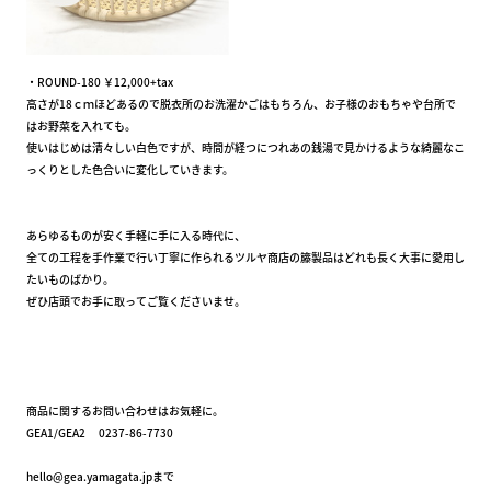
・ROUND-180 ￥12,000+tax
高さが18ｃｍほどあるので脱衣所のお洗濯かごはもちろん、お子様のおもちゃや台所で
はお野菜を入れても。
使いはじめは清々しい白色ですが、時間が経つにつれあの銭湯で見かけるような綺麗なこ
っくりとした色合いに変化していきます。
あらゆるものが安く手軽に手に入る時代に、
全ての工程を手作業で行い丁寧に作られるツルヤ商店の籐製品はどれも長く大事に愛用し
たいものばかり。
ぜひ店頭でお手に取ってご覧くださいませ。
商品に関するお問い合わせはお気軽に。
GEA1/GEA2 0237-86-7730
hello@gea.yamagata.jpまで