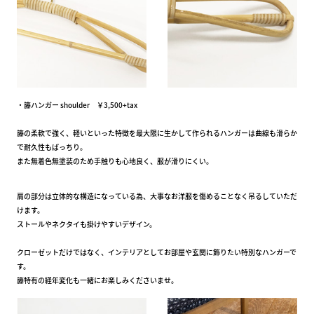
・籐ハンガー shoulder ￥3,500+tax
籐の柔軟で強く、軽いといった特徴を最大限に生かして作られるハンガーは曲線も滑らか
で耐久性もばっちり。
また無着色無塗装のため手触りも心地良く、服が滑りにくい。
肩の部分は立体的な構造になっている為、大事なお洋服を傷めることなく吊るしていただ
けます。
ストールやネクタイも掛けやすいデザイン。
クローゼットだけではなく、インテリアとしてお部屋や玄関に飾りたい特別なハンガーで
す。
籐特有の経年変化も一緒にお楽しみくださいませ。