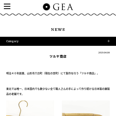
NEWS
Category
2019.04.08
ツルヤ商店
明治４０年創業、山形市六日町（現在の宮町）にて製作を行う「ツルヤ商店」。
東北では唯一、日本国内でも数少ない全て職人さんの手によって作り続ける日本製の籐製
品の老舗です。