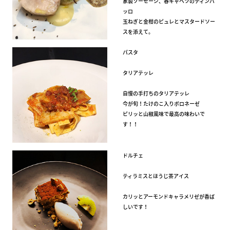
家製ソーセージ、春キャベツのティンバ
ッロ
玉ねぎと金柑のピュレとマスタードソー
スを添えて。
パスタ
タリアテッレ
自慢の手打ちのタリアテッレ
今が旬！たけのこ入りボロネーゼ
ピリッと山椒風味で最高の味わいで
す！！
ドルチェ
ティラミスとほうじ茶アイス
カリッとアーモンドキャラメリゼが香ば
しいです！