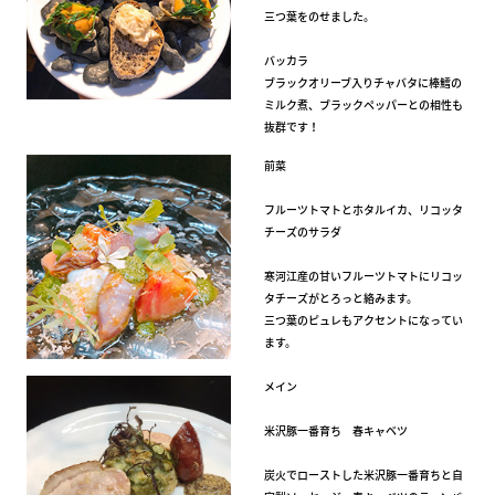
三つ葉をのせました。
バッカラ
ブラックオリーブ入りチャバタに棒鱈の
ミルク煮、ブラックペッパーとの相性も
抜群です！
前菜
フルーツトマトとホタルイカ、リコッタ
チーズのサラダ
寒河江産の甘いフルーツトマトにリコッ
タチーズがとろっと絡みます。
三つ葉のピュレもアクセントになってい
ます。
メイン
米沢豚一番育ち 春キャベツ
炭火でローストした米沢豚一番育ちと自