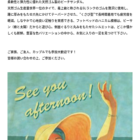
柔軟性と弾力性に優れた天然ゴム製のビーチサンダル。
天然ゴム生産量世界一位のタイで、最上級と称される5Lランクのゴムを贅沢に使用し、
踵に厚みをもたせ爪先にかけてテーパードさせた、”くさび型”で長時間着用でも疲労度を
軽減。しなやかで心地良い足触りを実感できる、フットベッドのハニカム模様は、ビーサ
ン（蜂と太陽）だからと遊び心。側面ぐるりと丸みをもたせたシルエットは、どこか懐か
しくも新鮮。豊富な色バリエーションの中から、お気に入りの一足を見つけて下さい。
ご家族、ご友人、カップルでも参加大歓迎です！
皆様お誘い合わせの上、ご参加ください。