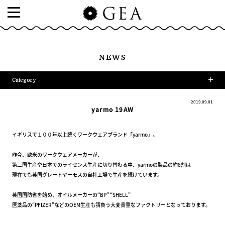
NEWS
Category
2019.09.01
yarmo 19AW
イギリスで１００年以上続くワークウェアブランド「yarmo」。
昨今、欧米のワークウェアメーカーが、
第三国生産や日本でのライセンス生産に切り替わる中、yarmoの製品の約8割は
現在でも英国グレートヤーモスの自社工場で生産を続けています。
英国国防省を始め、オイルメーカーの“BP” “SHELL”
医薬品の“PFIZER”などのOEM生産も請負う大変貴重なファクトリーとなっております。