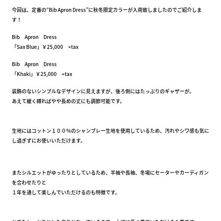
今回は、定番の“Bib Apron Dress”に秋冬限定カラーが入荷致しましたのでご紹介しま
す！
Bib Apron Dress
「Sax Blue」￥25,000 +tax
Bib Apron Dress
「Khaki」￥25,000 +tax
装飾のないシンプルなデザインに見えますが、後ろ側にはたっぷりのギャザーが。
あえて緩く縛ればやや長めの丈にも調節可能です。
生地にはコットン１００％のシャンブレー生地を使用しているため、汚れやシワ感も気に
し過ぎずにお使いいただけます。
またシルエットがゆったりとしているため、半袖や長袖、冬場にセーターやカーディガン
を合わせたりと
１年を通して楽しんでいただけるのも特徴です。