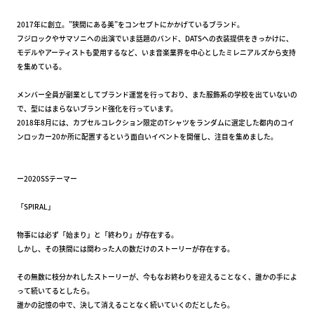
2017年に創立。”狭間にある美”をコンセプトにかかげているブランド。
フジロックやサマソニへの出演でいま話題のバンド、DATSへの衣装提供をきっかけに、
モデルやアーティストも愛用するなど、いま音楽業界を中心としたミレニアルズから支持
を集めている。
メンバー全員が副業としてブランド運営を行っており、また服飾系の学校を出ていないの
で、型にはまらないブランド強化を行っています。
2018年8月には、カプセルコレクション限定のTシャツをランダムに選定した都内のコイ
ンロッカー20か所に配置するという面白いイベントを開催し、注目を集めました。
ー2020SSテーマー
「SPIRAL」
物事には必ず「始まり」と「終わり」が存在する。
しかし、その狭間には関わった人の数だけのストーリーが存在する。
その無数に枝分かれしたストーリーが、今もなお終わりを迎えることなく、誰かの手によ
って続いてるとしたら。
誰かの記憶の中で、決して消えることなく続いていくのだとしたら。