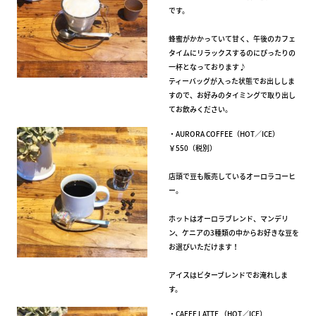
です。
蜂蜜がかかっていて甘く、午後のカフェ
タイムにリラックスするのにぴったりの
一杯となっております♪
ティーバッグが入った状態でお出ししま
すので、お好みのタイミングで取り出し
てお飲みください。
・AURORA COFFEE（HOT／ICE）
￥550（税別）
店頭で豆も販売しているオーロラコーヒ
ー。
ホットはオーロラブレンド、マンデリ
ン、ケニアの3種類の中からお好きな豆を
お選びいただけます！
アイスはビターブレンドでお淹れしま
す。
・CAFFE LATTE （HOT／ICE）