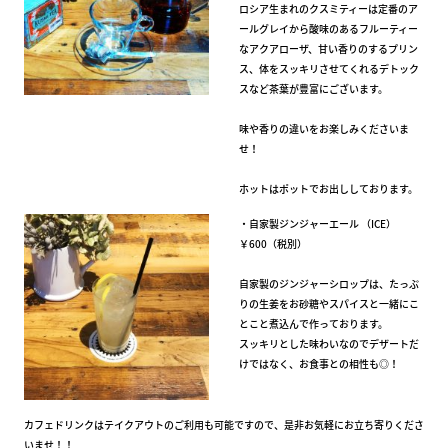
ロシア生まれのクスミティーは定番のア
ールグレイから酸味のあるフルーティー
なアクアローザ、甘い香りのするプリン
ス、体をスッキリさせてくれるデトック
スなど茶葉が豊富にございます。
味や香りの違いをお楽しみくださいま
せ！
ホットはポットでお出ししております。
・自家製ジンジャーエール （ICE）
￥600（税別）
自家製のジンジャーシロップは、たっぷ
りの生姜をお砂糖やスパイスと一緒にこ
とこと煮込んで作っております。
スッキリとした味わいなのでデザートだ
けではなく、お食事との相性も◎！
カフェドリンクはテイクアウトのご利用も可能ですので、是非お気軽にお立ち寄りくださ
いませ！！