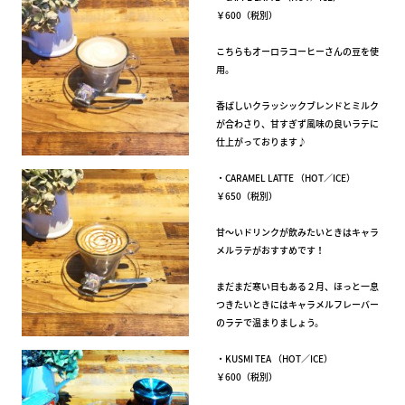
￥600（税別）
こちらもオーロラコーヒーさんの豆を使
用。
香ばしいクラッシックブレンドとミルク
が合わさり、甘すぎず風味の良いラテに
仕上がっております♪
・CARAMEL LATTE （HOT／ICE）
￥650（税別）
甘～いドリンクが飲みたいときはキャラ
メルラテがおすすめです！
まだまだ寒い日もある２月、ほっと一息
つきたいときにはキャラメルフレーバー
のラテで温まりましょう。
・KUSMI TEA （HOT／ICE）
￥600（税別）