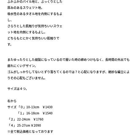
ふかふかのパイル地と、ぷっくりとした
厚みのあるスウェツト地。
吸水性のあるタオル地を内側にするもよ
し、
さらりとした肌触りが気持ちいいスウェ
ット地を内側にするもよし。
どちらもとにかく気持ちいい肌触りで
す。
またゆったりとした縫製になっているので履いた時の締めつけもなく、長時間の外出でも
疲れにくいデザイン。
ゴムがしっかりしてないとずり落ちてくるのでは？と心配になりますが、絶妙な編立によ
りその心配もございません。
サイズは４つ。
右から
サイズ 「０」10-13cm ￥1430
「１」 16-18cm ￥1540
「２」 22-24cm ￥1760
「４」 25-27cm ￥2090
※全て税込価格となっております