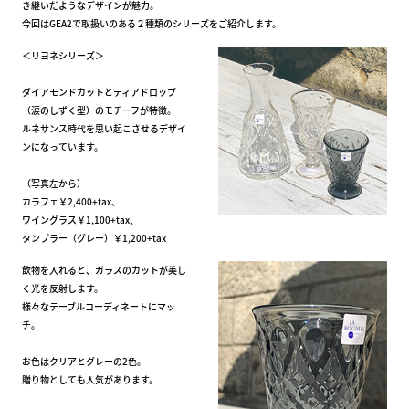
き継いだようなデザインが魅力。
今回はGEA2で取扱いのある２種類のシリーズをご紹介します。
＜リヨネシリーズ＞
ダイアモンドカットとティアドロップ
（涙のしずく型）のモチーフが特徴。
ルネサンス時代を思い起こさせるデザイ
ンになっています。
（写真左から）
カラフェ￥2,400+tax、
ワイングラス￥1,100+tax、
タンブラー（グレー）￥1,200+tax
飲物を入れると、ガラスのカットが美し
く光を反射します。
様々なテーブルコーディネートにマッ
チ。
お色はクリアとグレーの2色。
贈り物としても人気があります。