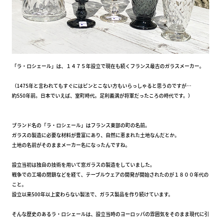
「ラ・ロシェール」は、１４７５年設立で現在も続くフランス最古のガラスメーカー。
（1475年と言われてもすぐにはピンとこない方もいらっしゃると思うのですが…
約550年前。日本でいえば、室町時代。足利義満が将軍だったころの時代です。）
ブランド名の「ラ・ロシェール」はフランス東部の町の名前。
ガラスの製造に必要な材料が豊富にあり、自然に恵まれた土地なんだとか。
土地の名前がそのままメーカー名になったんですね。
設立当初は独自の技術を用いて窓ガラスの製造をしていました。
戦争での工場の閉鎖などを経て、テーブルウェアの開発が開始されたのが１８００年代の
こと。
設立以来500年以上変わらない製法で、ガラス製品を作り続けています。
そんな歴史のあるラ・ロシェールは、設立当時のヨーロッパの雰囲気をそのまま現代に引