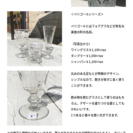
＜ペリゴールシリーズ＞
ペリゴールとはフォアグラなどが有名な
美食の町の名前。
（写真左から）
ワイングラス￥1,100+tax
タンブラー￥1,000+tax
シャンパン￥1,100+tax
丸みのある足もとが特徴のデザイン。
シンプルなので、飽きが来ずに長く使う
ことができます。
飲み物を飲むグラスとして使うのはもち
ろん、デザートを盛りつける器としても
かわいいです。
1つあると様々な使い方ができます。
どの商品も繊細なデザインですが、厚みがあり丈夫なので特別な日はもちろん、カジュア