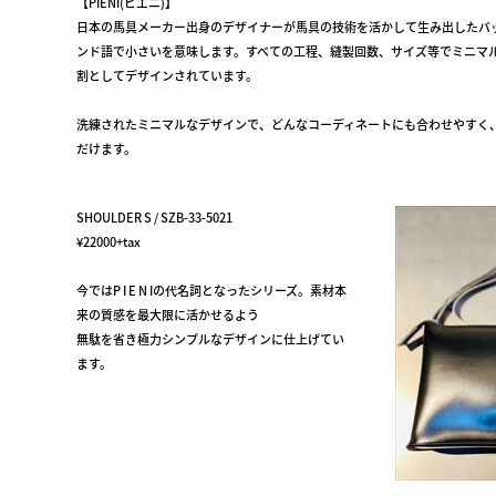
【PIENI(ピエニ)】
日本の馬具メーカー出身のデザイナーが馬具の技術を活かして生み出したバッグ
ンド語で小さいを意味します。すべての工程、縫製回数、サイズ等でミニマ
割としてデザインされています。
洗練されたミニマルなデザインで、どんなコーディネートにも合わせやすく
だけます。
SHOULDER S / SZB-33-5021
¥22000+tax
今ではP I E N Iの代名詞となったシリーズ。素材本
来の質感を最大限に活かせるよう
無駄を省き極力シンプルなデザインに仕上げてい
ます。