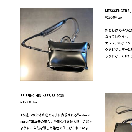
MESSSENGER S / 
¥27000+tax
斜め掛けで持つと
なっております。
カジュアルなイメ
グをピグレザーに
ッグになっており
BRIEFING MINI / SZB-33-5036
¥36000+tax
1本縫いの立体構成でマチに表現される"natural
curve"革本来の風合いや耐久性を最大限引き出す
ように、自然な鞣しと染色で仕上げられていま