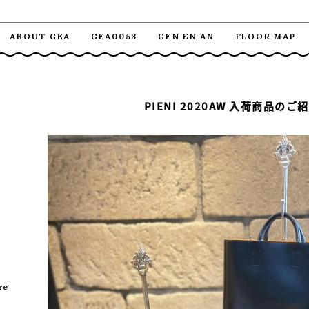
ABOUT GEA
GEA0053
GEN EN AN
FLOOR MAP
PIENI 2020AW 入荷商品のご
re