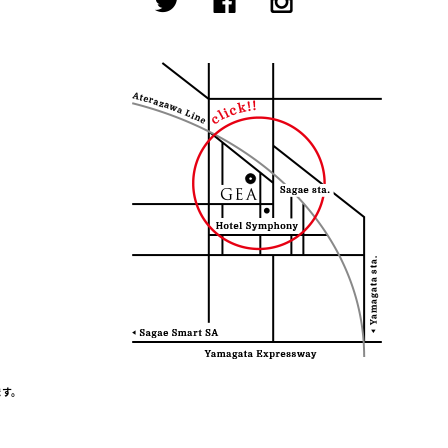
。
。
、
ます。