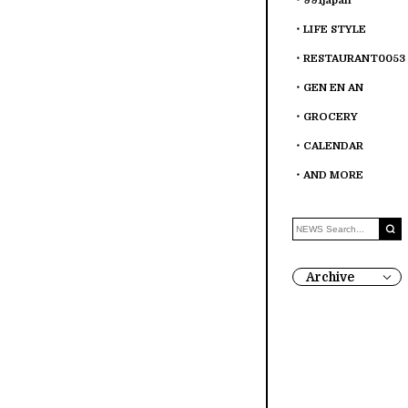
991japan
LIFE STYLE
RESTAURANT0053
GEN EN AN
GROCERY
CALENDAR
AND MORE
Archive