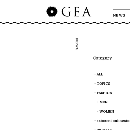
NEWS
Category
ALL
TOPICS
FASHION
MEN
WOMEN
satoseni onlinesto