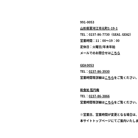
991-0053
山形県寒河江市元町1-19-1
TEL：0237-86-7730（GEA1. GEA2）
営業時間：11：00～19：00
定休日：火曜日/年末年始
メールでのお問合せは
こちら
GEA 0053
TEL：
0237-86-3930
営業時間等詳細は
こちら
をご覧ください
和食処 弦円庵
TEL：
0237-86-3866
営業時間等詳細は
こちら
をご覧ください
※営業日、営業時間が変更となる場合は
本サイトトップページにてご案内いたし