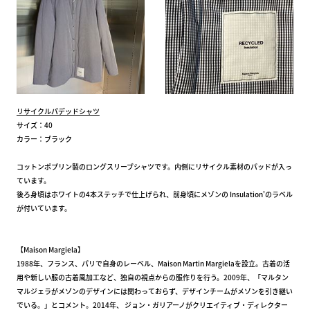
リサイクルパデッドシャツ
サイズ：40
カラー：ブラック
コットンポプリン製のロングスリーブシャツです。内側にリサイクル素材のパッドが入っ
ています。
後ろ身頃はホワイトの4本ステッチで仕上げられ、前身頃にメゾンの Insulation'のラベル
が付いています。
【Maison Margiela】
1988年、フランス、パリで自身のレーベル、Maison Martin Margielaを設立。古着の活
用や新しい服の古着風加工など、独自の視点からの服作りを行う。2009年、「マルタン
マルジェラがメゾンのデザインには関わっておらず、デザインチームがメゾンを引き継い
でいる。」とコメント。2014年、 ジョン・ガリアーノがクリエイティブ・ディレクター