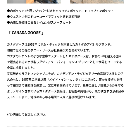
●内ポケット2か所：ジッパー付きセキュリティポケット、ドロップインポケット
●ウエスト内側のドローコードでフィット感を調節可能
●内側に伸縮性のあるナイロン製スノースカート
「 CANADA GOOSE 」
カナダグースは1957年にサム・ティックが創業したカナダのアパレルブランド。
現在ではその孫のダニー・リースが社長兼CEOを務めています。
カナダのトロントの小さな倉庫でスタートしたカナダグースは、世界の50を超える国々
で販売されるカナダ製ラグジュアリー パフォーマンス ブランドとして世界をリードする
企業に成長しました。
妥協無きクラフトマンシップこそが、カナディアン・ラグジュアリーの真髄であるとの信
念のもと、1957年の創業以来「メイド・イン・カナダ」にこだわり、確かな技術力を持
って細部まで機能性を追求し、常に革新を続けています。極寒の厳しい環境から身を守る
ようデザインされているカナダグース製品は、北極圏の奥地から、風の吹きすさぶ都会の
ストリートまで、地球のあらゆる場所で人々に選ばれ続けています。
ぜひ店頭にてお試しください。
----------------------------------------------------------------------------------------------------