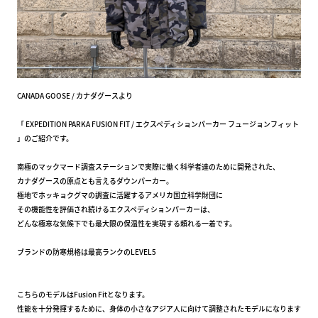
CANADA GOOSE / カナダグースより
「 EXPEDITION PARKA FUSION FIT / エクスペディションパーカー フュージョンフィット
」のご紹介です。
南極のマックマード調査ステーションで実際に働く科学者達のために開発された、
カナダグースの原点とも言えるダウンパーカー。
極地でホッキョクグマの調査に活躍するアメリカ国立科学財団に
その機能性を評価され続けるエクスペディションパーカーは、
どんな極寒な気候下でも最大限の保温性を実現する頼れる一着です。
ブランドの防寒規格は最高ランクのLEVEL5
こちらのモデルはFusion Fitとなります。
性能を十分発揮するために、身体の小さなアジア人に向けて調整されたモデルになります