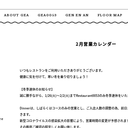
ABOUT GEA
GEA0053
GEN EN AN
FLOOR MAP
2月営業カレンダー
いつもレストランをご利用いただきありがとうございます。
健康に気を付けて、寒い冬を乗り切りましょう！
【冬季連休のお知らせ】
誠に勝手ながら、1/26(火)～2/2(火)までRestaurant0053のみ冬季連休を
Dinnerは、しばらくはコースのみの営業とし、ご入店人数の調整の為、前
きます。
re
新型コロナウイルスの感染拡大の影響により、営業時間の変更が予想されま
その都度ご確認の程宜しくお願い致します。