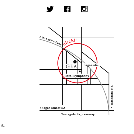
。
。
、
ます。