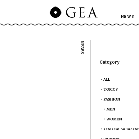
NEWS
Category
ALL
TOPICS
FASHION
MEN
WOMEN
satoseni onlinesto