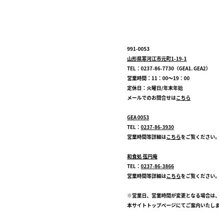
991-0053
山形県寒河江市元町1-19-1
TEL：0237-86-7730（GEA1. GEA2）
営業時間：11：00～19：00
定休日：火曜日/年末年始
メールでのお問合せは
こちら
GEA 0053
TEL：
0237-86-3930
営業時間等詳細は
こちら
をご覧ください
和食処 弦円庵
TEL：
0237-86-3866
営業時間等詳細は
こちら
をご覧ください
※営業日、営業時間が変更となる場合は
本サイトトップページにてご案内いたし