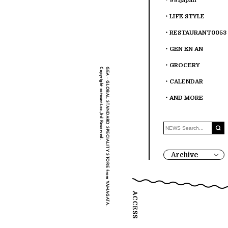
991japan
LIFE STYLE
RESTAURANT0053
GEN EN AN
GROCERY
CALENDAR
AND MORE
Archive