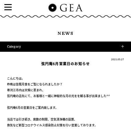
NEWS
Category
2021.05.27
弦円庵6月営業日のお知らせ
こんにちは。
昨晩は皆既月食をご覧になられましたか？
寒河江市内は天候に恵まれ、
弦円庵の店先にて、お客様と一緒に神秘的な月の光をを観る事が出来ました^^
弦円庵6月の営業日をご案内致します。
当店では引き続き、席数の制限、空気清浄機の設置、
換気など新型コロナウイルス感染防止対策を行い営業しております。