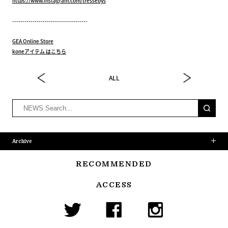
https://www.instagram.com/tressebys
-------------------------------------
GEA Online Store
koneアイテム はこちら
ALL
Archive
RECOMMENDED
ACCESS