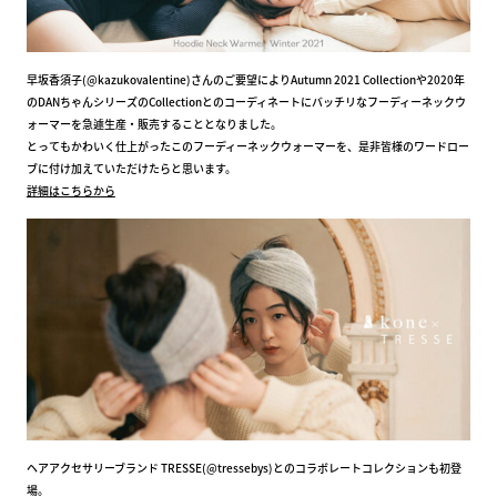
早坂香須子(@kazukovalentine)さんのご要望によりAutumn 2021 Collectionや2020年
のDANちゃんシリーズのCollectionとのコーディネートにバッチリなフーディーネックウ
ォーマーを急遽生産・販売することとなりました。
とってもかわいく仕上がったこのフーディーネックウォーマーを、是非皆様のワードロー
ブに付け加えていただけたらと思います。
詳細はこちらから
ヘアアクセサリーブランド TRESSE(@tressebys)とのコラボレートコレクションも初登
場。