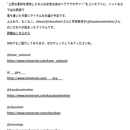
”上質な素材を使用した大人の女性の為のヘアアクセサリー”をコンセプトに、ニットなら
ではの質感で
落ち着いた可愛いアイテムをお届け予定です。
ふんわり、もこもこ。
shuco(@shucohair)
さんと
早坂香須子(@kazukovalentine)
さん
のこだわりが詰まったアイテムです。
詳細はこちらから
SNSでもご紹介しております。ぜひチェックしてみてくださいね。
@kone_satoseni
https://www.instagram.com/kone_satoseni
@___gea___
https://www.instagram.com/___gea___
@kazukovalentine
https://www.instagram.com/kazukovalentine
@shucohair
https://www.instagram.com/shucohair
@tressebys