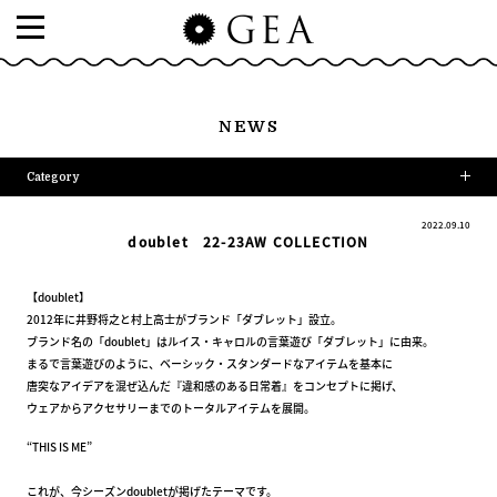
NEWS
Category
2022.09.10
doublet 22-23AW COLLECTION
【doublet】
2012年に井野将之と村上高士がブランド「ダブレット」設立。
ブランド名の「doublet」はルイス・キャロルの言葉遊び「ダブレット」に由来。
まるで言葉遊びのように、ベーシック・スタンダードなアイテムを基本に
唐突なアイデアを混ぜ込んだ『違和感のある日常着』をコンセプトに掲げ、
ウェアからアクセサリーまでのトータルアイテムを展開。
“THIS IS ME”
これが、今シーズンdoubletが掲げたテーマです。