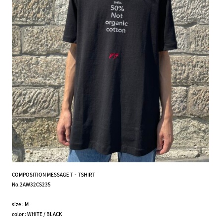
COMPOSITION MESSAGE T‐TSHIRT
No.2AW32CS235
size : M
color : WHITE / BLACK