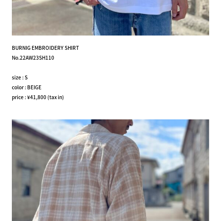
BURNIG EMBROIDERY SHIRT
No.22AW23SH110
size : S
color : BEIGE
price : ¥41,800 (tax in)