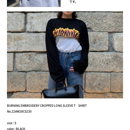
です。
BURNING EMBROIDERY CROPPED LONG SLEEVE T‐SHIRT
No.22AW28CS230
size : S
color : BLACK