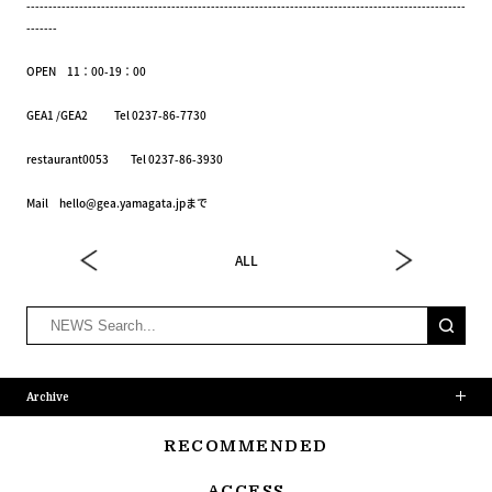
----------------------------------------------------------------------------------------------------
-------
OPEN 11：00-19：00
GEA1 /GEA2 Tel 0237-86-7730
restaurant0053 Tel 0237-86-3930
Mail hello@gea.yamagata.jpまで
ALL
Archive
RECOMMENDED
ACCESS