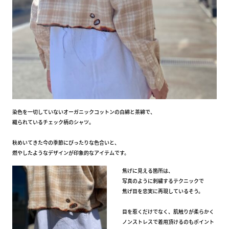
染色を一切していないオーガニックコットンの白綿と茶綿で、
織られているチェック柄のシャツ。
秋めいてきた今の季節にぴったりな色合いと、
燃やしたようなデザインが印象的なアイテムです。
焦げに見える箇所は、
写真のように刺繍するテクニックで
焦げ目を忠実に再現しているそう。
目を惹くだけでなく、肌触りが柔らかく
ノンストレスで着用頂けるのもポイント