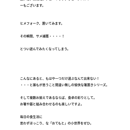
ーもございます。
ヒメフォーク、置いてみます。
その瞬間、サメ捕獲・・・・！
とつい遊んでみたくなってしまう。
こんなにあると、もはや一つだけ選ぶなんて出来ない！
・・・と誰もが思うこと間違い無しの愉快な箸置きシリーズ。
そして複数お揃えであるならば、食卓の彩りとして。
お箸や器と組み合わせるのも楽しいですよ。
毎日の食生活に
思わずほっこり、な「おてもと」の小世界をぜひ。