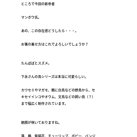
ところで今回の新参者
マンボウ氏。
あの、この存在感どうしたら・・・。
お箸の乗せ方はこれでよろしいでしょうか？
たんぽぽとスズメ。
下永さんの鳥シリーズは本当に可愛らしい。
カワセミやマガモ、鶴に白鳥などの野鳥から、セ
キセイインコやオウム、文鳥などの飼い鳥（？）
まで幅広く制作されています。
朝顔が咲いておりますね。
蓮、椿、紫陽花、チューリップ、ポピー、パンジ