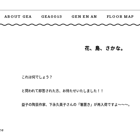
ABOUT GEA
GEA0053
GEN EN AN
FLOOR MAP
花、鳥、さかな。
これは何でしょう？
と問われて即答された方、お待たせいたしました！！
益子の陶芸作家、下永久美子さんの「箸置き」が再入荷ですよ～～～。
re