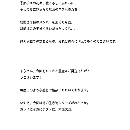
季節折々の花々、愛くるしい鳥たちに、
そして夏にぴったりな海の生きものたち
総勢２３種のメンバーを迎えた今回。
以前はこの半分くらいだったような、、、
魅力満載で種類あるもの、それは徐々に増えてゆくのでございます。
下永さん、今回もたくさん量産＆ご発送ありがと
うございます！
毎度このような感じで納品いただいております。
いやあ、今回は海の生き物シリーズがわんさか。
カレイにイカにホタテに。大漁大漁。