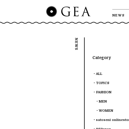
NEWS
Category
ALL
TOPICS
FASHION
MEN
WOMEN
satoseni onlinesto