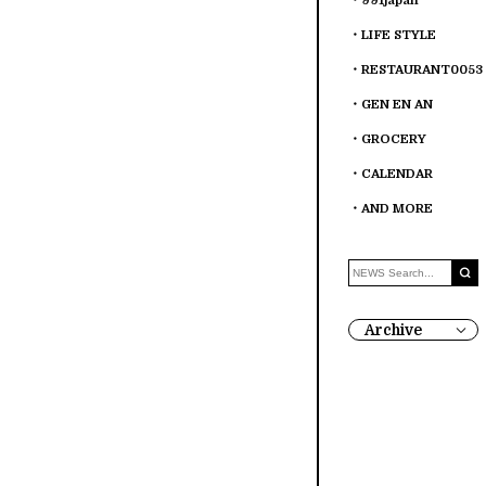
991japan
LIFE STYLE
RESTAURANT0053
GEN EN AN
GROCERY
CALENDAR
AND MORE
Archive