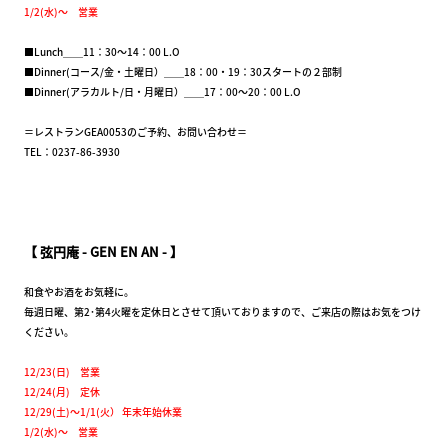
1/2(水)～ 営業
■Lunch＿＿11：30～14：00 L.O
■Dinner(コース/金・土曜日）＿＿18：00・19：30スタートの２部制
■Dinner(アラカルト/日・月曜日）＿＿17：00～20：00 L.O
＝レストランGEA0053のご予約、お問い合わせ＝
TEL：0237-86-3930
【 弦円庵 - GEN EN AN - 】
和食やお酒をお気軽に。
毎週日曜、第2･第4火曜を定休日とさせて頂いておりますので、ご来店の際はお気をつけ
ください。
12/23(日) 営業
12/24(月) 定休
12/29(土)～1/1(火） 年末年始休業
1/2(水)～ 営業