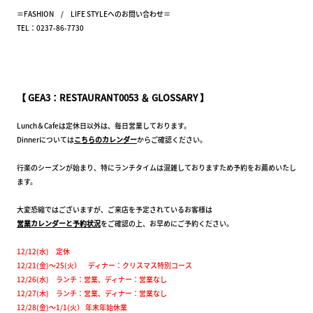
＝FASHION / LIFE STYLEへのお問い合わせ＝
TEL：0237-86-7730
【 GEA3：RESTAURANT0053 ＆ GLOSSARY 】
Lunch＆Cafeは定休日以外は、毎日営業しております。
Dinnerについては
こちらのカレンダー
からご確認ください。
行楽のシーズンが始まり、特にランチタイムは混雑しておりますため予約をお薦めいたし
ます。
大変恐縮ではございますが、ご来店を予定されているお客様は
営業カレンダーと予約状況
をご確認の上、お早めにご予約ください。
12/12(水) 定休
12/21(金)～25(火） ディナー：クリスマス特別コース
12/26(水) ランチ：営業、ディナー：営業なし
12/27(木) ランチ：営業、ディナー：営業なし
12/28(金)～1/1(火） 年末年始休業