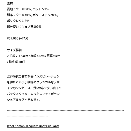
素材
表地：ウール98% , コットン2%
別布：ウール70% , ポリエステル28% ,
ポリウレタン2％
部分使い：キュプラ100％
¥67,000 (+TAX)
サイズ詳細
2【 着丈 123cm / 身幅 45cm / 肩幅36cm
/ 袖丈 61cm 】
江戸時代の古布からインスピレーション
を得たという小紋柄のクラシカルなデザ
インのワンピース。深いVネック、袖口と
バックスタイルに入ったスリットがセン
シュアルなアイテムです。
----------------------------------------------------------------------------------------------------
-----------------------------------
Wool Komon Jacquard Boot Cut Pants