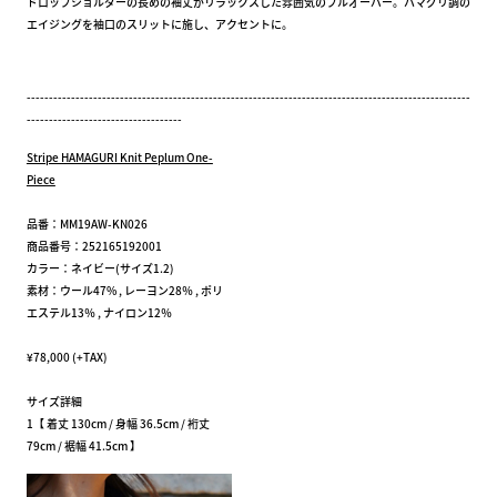
ドロップショルダーの長めの袖丈がリラックスした雰囲気のプルオーバー。ハマグリ調の
エイジングを袖口のスリットに施し、アクセントに。
----------------------------------------------------------------------------------------------------
-----------------------------------
Stripe HAMAGURI Knit Peplum One-
Piece
品番：MM19AW-KN026
商品番号：252165192001
カラー：ネイビー(サイズ1.2)
素材：ウール47% , レーヨン28％ , ポリ
エステル13％ , ナイロン12％
¥78,000 (+TAX)
サイズ詳細
1【 着丈 130cm / 身幅 36.5cm / 裄丈
79cm / 裾幅 41.5cm 】