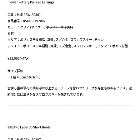
Flower Pottery Pierced Earrings
品番：MM19AW-AC301
商品番号：854165192002
カラー：クリア (サイズF) /
ホワイト (サイズF)
素材
クリア：ポリエステル樹脂 , 真鍮 , スズ合金 , スワロフスキー , チタン
ホワイト：ポリエステル樹脂 , 真鍮 , スズ合金 , スワロフスキー , チタン , エポキシ樹脂
¥33,000(+TAX)
サイズ詳細
F【 縦 4.5cm / 横 3cm 】
古伊万里の草花の柄が浮かび上がるモチーフを合わせたフープが存在感のあるピアス。連
結部分には華やかなスワロフスキーが施されています。
----------------------------------------------------------------------------------------------------
-----------------------------------
YABANE Lace-Up Short Boots
品番：MM19AW-AC307