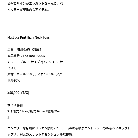
る衿とリボンがエレガントな首元に。バ
イカラーが印象的なアイテム。
----------------------------------------------------------------------------------------------------
-----------------------------------
Multiple Knit High-Neck Tops
品番：MM19AW- KN061
商品番号：153165192003
カラー：ブルー (サイズ2) /
ホワイト (サ
イズ2)
素材：ウール55% , ナイロン25％ , アク
リル20％
¥56,000(+TAX)
サイズ詳細
2【 着丈 47cm / 裄丈 68cm / 裾幅 25cm
】
コンパクトな身頃にドルマン調のボリュームのある袖がコントラストのあるハイネックト
ップス。胸元のスリットがセンシュアルな印象。