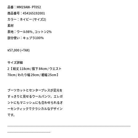
品番：MM19AW- PT052
商品番号：454165192001
カラー：ネイビー (サイズ2)
素材
表地：ウール98% , コットン2%
部分使い：キュプラ100％
¥57,000 (+TAX)
サイズ詳細
2【 総丈 118cm / 股下 84cm / ウエスト
70cm / わたり幅 29cm / 裾幅 25cm 】
ブーツカットとセンタープレスが足元を
すっきりと見せるウールパンツ。エレガ
ントにもマニッシュにも合わせられるオ
ーセンティックでクラシカルなデザイン
です。
----------------------------------------------------------------------------------------------------
-----------------------------------