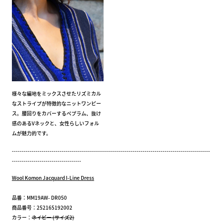
様々な編地をミックスさせたリズミカル
なストライプが特徴的なニットワンピー
ス。腰回りをカバーするペプラム、抜け
感のあるVネックと、女性らしいフォル
ムが魅力的です。
----------------------------------------------------------------------------------------------------
-----------------------------------
Wool Komon Jacquard I-Line Dress
品番：MM19AW- DR050
商品番号：252165192002
カラー：
ネイビー (サイズ2)