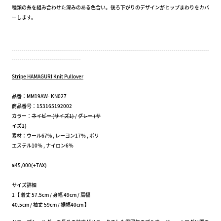
種類の糸を組み合わせた深みのある色合い。後ろ下がりのデザインがヒップまわりをカバ
ーします。
----------------------------------------------------------------------------------------------------
-----------------------------------
Stripe HAMAGURI Knit Pullover
品番：MM19AW- KN027
商品番号：153165192002
カラー：
ネイビー (サイズ1)
/
グレー (サ
イズ1)
素材：ウール67% , レーヨン17％ , ポリ
エステル10％ , ナイロン6％
¥45,000(+TAX)
サイズ詳細
1【 着丈 57.5cm / 身幅 49cm / 肩幅
40.5cm / 袖丈 59cm / 裾幅40cm 】