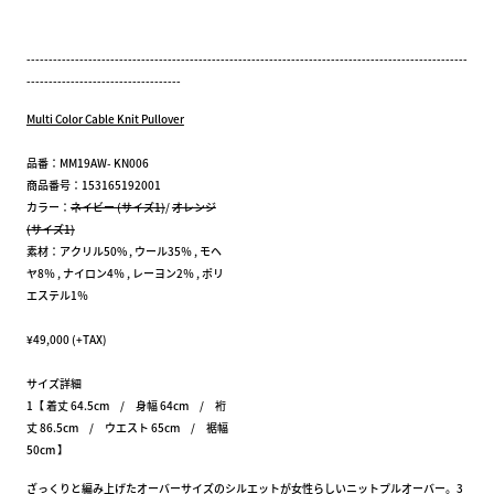
----------------------------------------------------------------------------------------------------
-----------------------------------
Multi Color Cable Knit Pullover
品番：MM19AW- KN006
商品番号：153165192001
カラー：
ネイビー (サイズ1)
/
オレンジ
(サイズ1)
素材：アクリル50% , ウール35％ , モヘ
ヤ8％ , ナイロン4％ , レーヨン2％ , ポリ
エステル1％
¥49,000 (+TAX)
サイズ詳細
1【 着丈 64.5cm / 身幅 64cm / 裄
丈 86.5cm / ウエスト 65cm / 裾幅
50cm 】
ざっくりと編み上げたオーバーサイズのシルエットが女性らしいニットプルオーバー。3