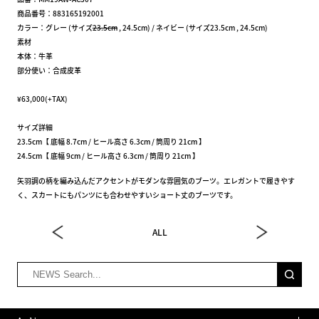
商品番号：883165192001
カラー：グレー (サイズ
23.5cm
, 24.5cm) / ネイビー (サイズ23.5cm , 24.5cm)
素材
本体：牛革
部分使い：合成皮革
¥63,000(+TAX)
サイズ詳細
23.5cm【 底幅 8.7cm / ヒール高さ 6.3cm / 筒周り 21cm 】
24.5cm【 底幅 9cm / ヒール高さ 6.3cm / 筒周り 21cm 】
矢羽調の柄を編み込んだアクセントがモダンな雰囲気のブーツ。エレガントで履きやす
く、スカートにもパンツにも合わせやすいショート丈のブーツです。
ALL