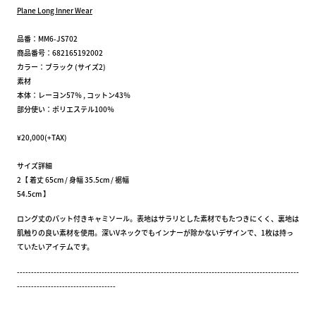
Plane Long Inner Wear
品番：MM6-JS702
商品番号：682165192002
カラー：ブラック (サイズ2)
素材
本体：レーヨン57％ , コットン43％
部分使い：ポリエステル100％
¥20,000(+TAX)
サイズ詳細
2【 着丈 65cm / 身幅 35.5cm / 裾幅
54.5cm 】
ロング丈のパット付きキャミソール。表地はサラリとした素材でもたつきにくく、裏地は
肌触りの良い素材を使用。深いVネックでもインナーが除かないデザインで、1枚は持っ
ていたいアイテムです。
----------------------------------------------------------------------------------------------------
-----------------------------------