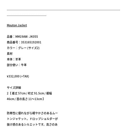
----------------------------------------------------------------------------------------------------
-----------------------------------
Mouton Jacket
品番：MM19AW- JK055
商品番号：353165192001
カラー：グレー (サイズ2)
素材
本体：羊革
部分使い：牛革
¥332,000 (+TAX)
サイズ詳細
2【 着丈 57cm / 裄丈 91.5cm / 裾幅
46cm / 首の長さ 11～13cm 】
防寒性に優れながら軽やかさのあるムー
トンジャケット。ドロップショルダーが
抜け感のあるシルエットです。高さのあ