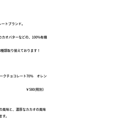
レートブランド。
カオバターなどの、100%有機
3種類取り揃えております！
ダークチョコレート70％ オレン
0(税別）
の風味と、濃厚なカカオの風味
ます。