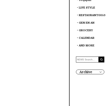
991japan
LIFE STYLE
RESTAURANT0053
GEN EN AN
GROCERY
CALENDAR
AND MORE
Archive