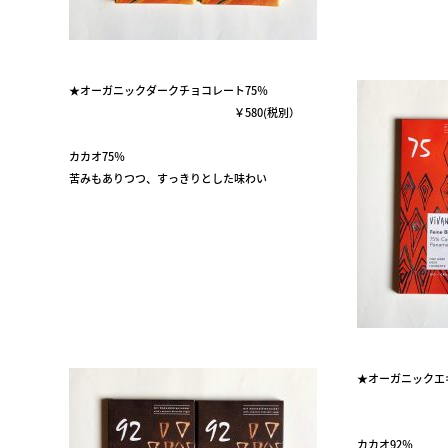
★オーガニックダークチョコレート75％
￥580(税別）
カカオ75％
苦みもありつつ、すっきりとした味わい
★オーガニックエ
￥58
カカオ92％