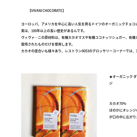
【VIVANI CHOCORATE】
ヨーロッパ、アメリカを中心に高い人気を誇るドイツのオーガニックチョコ
実は、100年以上の長い歴史があるんです。
ヴィヴァ―ニの原材料は、有機カカオマスや有機ココナッツシュガー、有機カ
栽培されたものだけを使用します。
カカオの度合いも様々あり、レストラン0053のグロッサリーコーナーでは、
★オーガニック 
ジ
￥58
カカオ70％
ほのかにオレンジ
が口の中に広がり