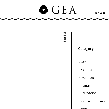
NEWS
Category
ALL
TOPICS
FASHION
MEN
WOMEN
satoseni onlinesto