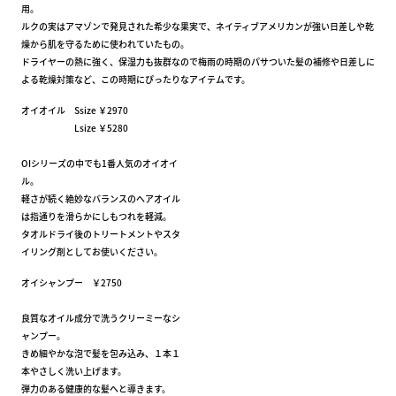
用。
ルクの実はアマゾンで発見された希少な果実で、ネイティブアメリカンが強い日差しや乾
燥から肌を守るために使われていたもの。
ドライヤーの熱に強く、保湿力も抜群なので梅雨の時期のパサついた髪の補修や日差しに
よる乾燥対策など、この時期にぴったりなアイテムです。
オイオイル Ssize ￥2970
Lsize ￥5280
OIシリーズの中でも1番人気のオイオイ
ル。
軽さが続く絶妙なバランスのへアオイル
は指通りを滑らかにしもつれを軽減。
タオルドライ後のトリートメントやスタ
イリング剤としてお使いください。
オイシャンプー ￥2750
良質なオイル成分で洗うクリーミーなシ
ャンプー。
きめ細やかな泡で髪を包み込み、１本１
本やさしく洗い上げます。
弾力のある健康的な髪へと導きます。