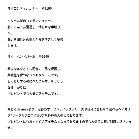
オイコンディショナー ￥3190
クリーム状のコンディショナー。
髪にぐんぐん浸透し、滑らかな手触り
へ。
潤いを閉じ込め傷んだ髪をやさしく補修
します。
オイ ハンドバーム ￥2640
希少なルクオイル配合の、肌を保護し、
柔軟性を保つなハンドクリームです。
しっとりするのにべたつかず、サラサラ
な仕上がりに。
プレゼントでも人気のアイテムです。
同じくdavinesより、定番のオーセンテイックシリーズや自分に合わせて選べるヘアマス
ク“サークルクロニクルス”も各種再入荷しております。
プレゼントにもおすすめのアイテムとなっておりますので合わせて是非ご利用くださいま
せ。