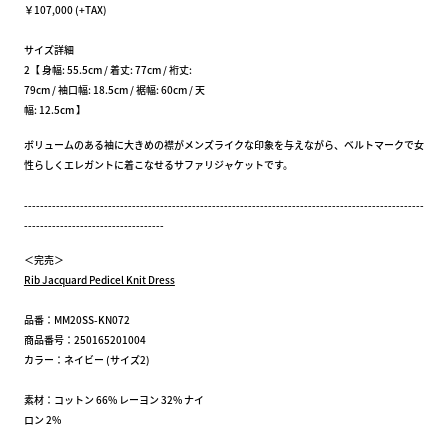
￥107,000 (+TAX)
サイズ詳細
2【 身幅: 55.5cm / 着丈: 77cm / 裄丈:
79cm / 袖口幅: 18.5cm / 裾幅: 60cm / 天
幅: 12.5cm 】
ボリュームのある袖に大きめの襟がメンズライクな印象を与えながら、ベルトマークで女
性らしくエレガントに着こなせるサファリジャケットです。
----------------------------------------------------------------------------------------------------
-----------------------------------
＜完売＞
Rib Jacquard Pedicel Knit Dress
品番：MM20SS-KN072
商品番号：250165201004
カラー：ネイビー (サイズ2)
素材：コットン 66% レーヨン 32% ナイ
ロン 2%