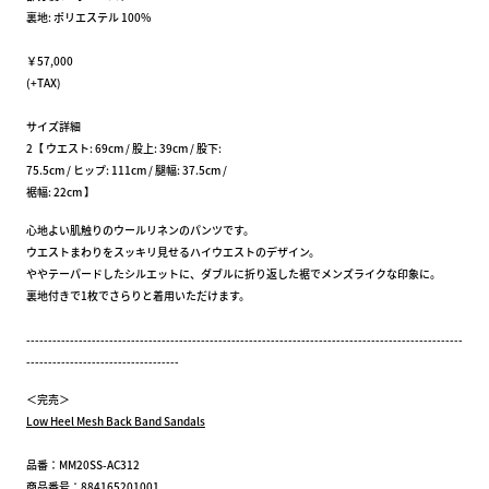
裏地: ポリエステル 100%
￥57,000
(+TAX)
サイズ詳細
2【 ウエスト: 69cm / 股上: 39cm / 股下:
75.5cm / ヒップ: 111cm / 腿幅: 37.5cm /
裾幅: 22cm 】
心地よい肌触りのウールリネンのパンツです。
ウエストまわりをスッキリ見せるハイウエストのデザイン。
ややテーパードしたシルエットに、ダブルに折り返した裾でメンズライクな印象に。
裏地付きで1枚でさらりと着用いただけます。
----------------------------------------------------------------------------------------------------
-----------------------------------
＜完売＞
Low Heel Mesh Back Band Sandals
品番：MM20SS-AC312
商品番号：884165201001