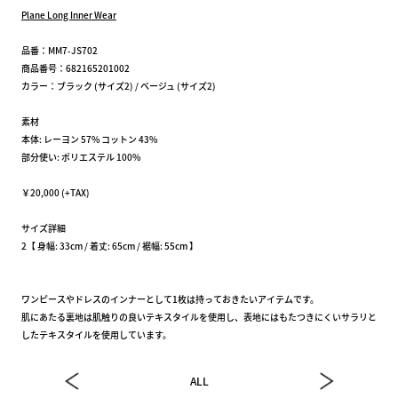
Plane Long Inner Wear
品番：MM7-JS702
商品番号：682165201002
カラー：ブラック (サイズ2) / ベージュ (サイズ2)
素材
本体: レーヨン 57% コットン 43%
部分使い: ポリエステル 100%
￥20,000 (+TAX)
サイズ詳細
2【 身幅: 33cm / 着丈: 65cm / 裾幅: 55cm 】
ワンピースやドレスのインナーとして1枚は持っておきたいアイテムです。
肌にあたる裏地は肌触りの良いテキスタイルを使用し、表地にはもたつきにくいサラリと
したテキスタイルを使用しています。
ALL