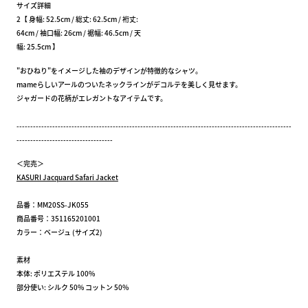
サイズ詳細
2【 身幅: 52.5cm / 総丈: 62.5cm / 裄丈:
64cm / 袖口幅: 26cm / 裾幅: 46.5cm / 天
幅: 25.5cm 】
"おひねり"をイメージした袖のデザインが特徴的なシャツ。
mameらしいアールのついたネックラインがデコルテを美しく見せます。
ジャガードの花柄がエレガントなアイテムです。
----------------------------------------------------------------------------------------------------
-----------------------------------
＜完売＞
KASURI Jacquard Safari Jacket
品番：MM20SS-JK055
商品番号：351165201001
カラー：ベージュ (サイズ2)
素材
本体: ポリエステル 100%
部分使い: シルク 50% コットン 50%