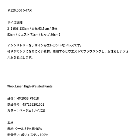
￥120,000 (+TAX)
サイズ詳細
2【 総丈 133cm / 肩幅 63.5cm / 身幅
52cm / ウエスト 71cm / ヒップ 86cm 】
アシンメトリーなデザインがエレガントなドレスです。
軽やかでシワになりにくい素材。着用するとウエストでブラウジングし、女性らしいフォ
ルムを表現します。
----------------------------------------------------------------------------------------------------
-----------------------------------
Wool Linen High-Waisted Pants
品番：MM20SS-PT018
商品番号：457165201001
カラー：ベージュ (サイズ2)
素材
表地: ウール 54% 麻 46%
部分使い: ポリエステル 100%