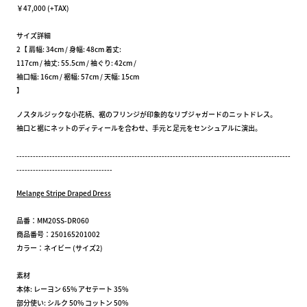
￥47,000 (+TAX)
サイズ詳細
2【 肩幅: 34cm / 身幅: 48cm 着丈:
117cm / 袖丈: 55.5cm / 袖ぐり: 42cm /
袖口幅: 16cm / 裾幅: 57cm / 天幅: 15cm
】
ノスタルジックな小花柄、裾のフリンジが印象的なリブジャガードのニットドレス。
袖口と裾にネットのディティールを合わせ、手元と足元をセンシュアルに演出。
----------------------------------------------------------------------------------------------------
-----------------------------------
Melange Stripe Draped Dress
品番：MM20SS-DR060
商品番号：250165201002
カラー：ネイビー (サイズ2)
素材
本体: レーヨン 65% アセテート 35%
部分使い: シルク 50% コットン 50%