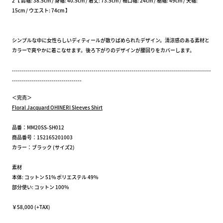
2【 肩幅: 38.5cm / 身幅: 40.5cm / 着丈: 73.5cm / 袖口幅: 24cm / 裾幅: 49cm / 天幅:
15cm / ウエスト: 74cm 】
シンプルな中に女性らしいディティールが散りばめられたデザイン。清涼感のある素材と
カラーで爽やかに着こなせます。後ろ下がりのデザインが腰回りをカバーします。
----------------------------------------------------------------------------------------------------
-----------------------------------
＜完売＞
Floral Jacquard OHINERI Sleeves Shirt
品番：MM20SS-SH012
商品番号：152165201003
カラー：ブラック (サイズ2)
素材
本体: コットン 51% ポリエステル 49%
部分使い: コットン 100%
￥58,000 (+TAX)