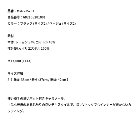
品番：MM7-JS701
商品番号：682165201001
カラー：ブラック (サイズ2) / ベージュ (サイズ2)
素材
本体: レーヨン 57% コットン 43%
部分使い: ポリエステル 100%
￥17,000 (+TAX)
サイズ詳細
2【 身幅: 33cm / 着丈: 37cm / 裾幅: 42cm 】
使い勝手の良いパット付きキャミソール。
上品な光沢のある肌触りの良いテキスタイルで、深いVネックでもインナーが覗かないカ
ッティング。
----------------------------------------------------------------------------------------------------
-----------------------------------