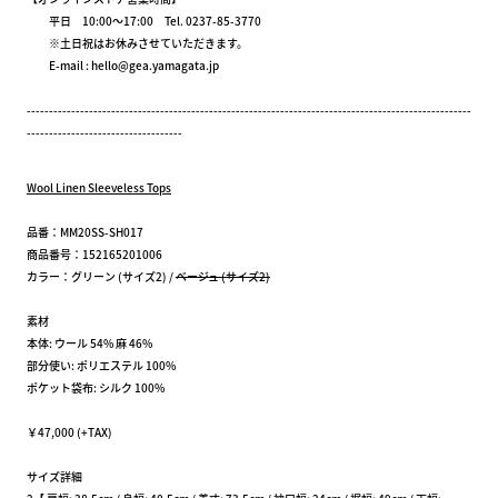
平日 10:00～17:00 Tel. 0237-85-3770
※土日祝はお休みさせていただきます。
E-mail : hello@gea.yamagata.jp
----------------------------------------------------------------------------------------------------
-----------------------------------
Wool Linen Sleeveless Tops
品番：MM20SS-SH017
商品番号：152165201006
カラー：グリーン (サイズ2) /
ベージュ (サイズ2)
素材
本体: ウール 54% 麻 46%
部分使い: ポリエステル 100%
ポケット袋布: シルク 100%
￥47,000 (+TAX)
サイズ詳細