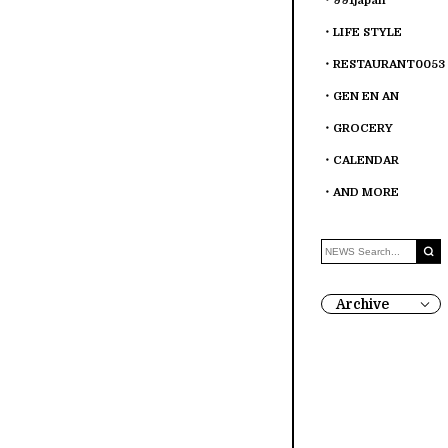
991japan
LIFE STYLE
RESTAURANT0053
GEN EN AN
GROCERY
CALENDAR
AND MORE
Archive