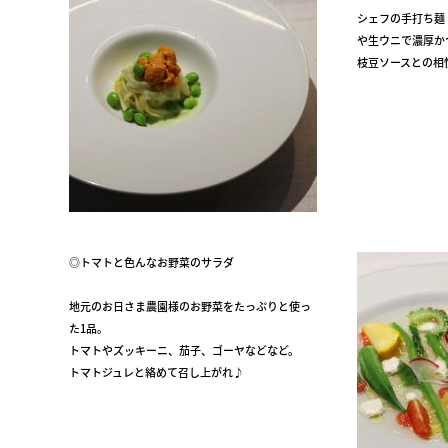
シェフの手打ち麺
や生ウニで濃厚か
枝豆ソースとの相
◎トマトと色んなお野菜のサラダ
地元のお日さま農園様のお野菜をたっぷりと使っ
た1品。
トマトやズッキーニ、茄子、ゴーヤなどなど。
トマトジュレと絡めて召し上がれ♪