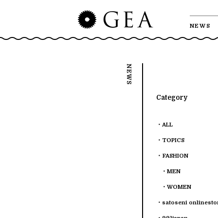
NEWS
Category
ALL
TOPICS
FASHION
MEN
WOMEN
satoseni onlinesto