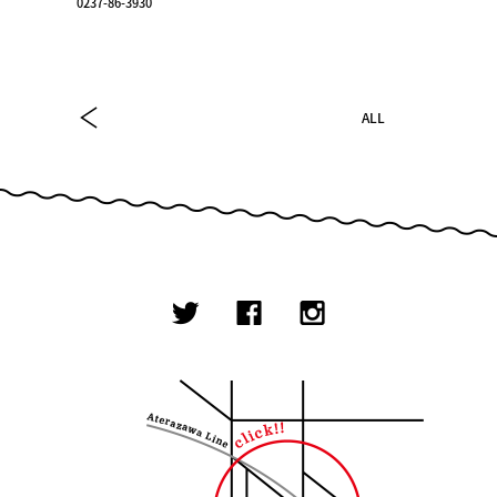
0237-86-3930
ALL