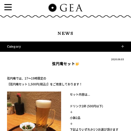
NEWS
Category
2020.08.03
弦円庵セット
弦円庵では、17～19時限定の
【弦円庵セット 1,500円(税込)】をご用意しております！
セット内容は...
ドリンク2杯 (500円以下)
＋
小鉢2品
＋
下記よりいずれか1つお選び頂けます