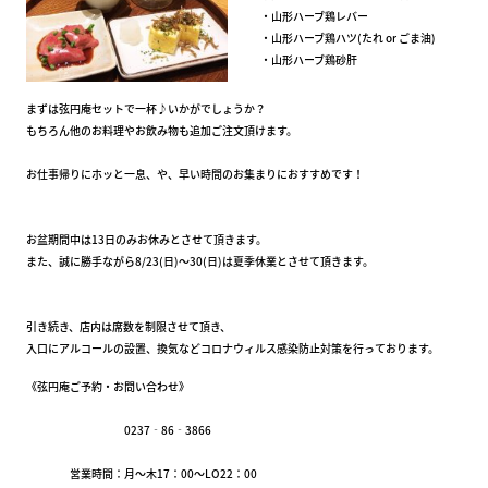
・山形ハーブ鶏レバー
・山形ハーブ鶏ハツ(たれ or ごま油)
・山形ハーブ鶏砂肝
まずは弦円庵セットで一杯♪いかがでしょうか？
もちろん他のお料理やお飲み物も追加ご注文頂けます。
お仕事帰りにホッと一息、や、早い時間のお集まりにおすすめです！
お盆期間中は13日のみお休みとさせて頂きます。
また、誠に勝手ながら8/23(日)～30(日)は夏季休業とさせて頂きます。
引き続き、店内は席数を制限させて頂き、
入口にアルコールの設置、換気などコロナウィルス感染防止対策を行っております。
《弦円庵ご予約・お問い合わせ》
0237‐86‐3866
営業時間：月～木17：00～LO22：00