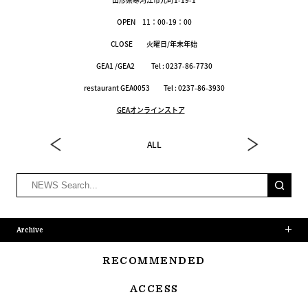
OPEN 11：00-19：00
CLOSE 火曜日/年末年始
GEA1 /GEA2 Tel : 0237-86-7730
restaurant GEA0053 Tel : 0237-86-3930
GEAオンラインストア
ALL
Archive
RECOMMENDED
ACCESS