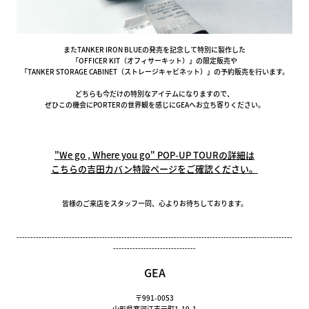
またTANKER IRON BLUEの発売を記念して特別に製作した
「OFFICER KIT（オフィサーキット）」の限定販売や
「TANKER STORAGE CABINET（ストレージキャビネット）」の予約販売を行います。
どちらも今だけの特別なアイテムになりますので、
ぜひこの機会にPORTERの世界観を感じにGEAへお立ち寄りください。
"We go , Where you go" POP-UP TOURの詳細は
こちらの吉田カバン特設ページをご確認ください。
皆様のご来店をスタッフ一同、心よりお待ちしております。
----------------------------------------------------------------------------------------------------
------------------------------
GEA
〒991-0053
山形県寒河江市元町1-19-1