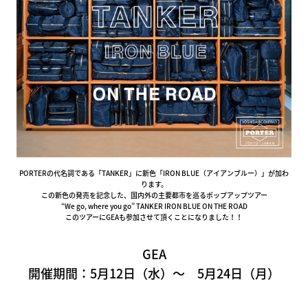
PORTERの代名詞である「TANKER」に新色「IRON BLUE（アイアンブルー）」が加わ
ります。
この新色の発売を記念した、国内外の主要都市を巡るポップアップツアー
“We go, where you go” TANKER IRON BLUE ON THE ROAD
このツアーにGEAも参加させて頂くことになりました！！
GEA
開催期間：5月12日（水）〜 5月24日（月）