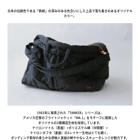
日本の伝統色である「鉄紺」の深みのある色合いにした上品で落ち着きのあるオリジナル
カラー。
1983年に発表された「TANKER」シリーズは、
アメリカ空軍のフライトジャケット「MA-1」をモチーフに開発した
オリジナルの3層構造生地を採用しています。
ナイロンツイル（表面）+ポリエステル綿（中間層）+
ナイロンタフタ（裏面）の3レイヤー生地はとても軽く、
ボンディング素材の柔らかな感触と裏面の鮮やかなレスキューオレンジが魅力です。