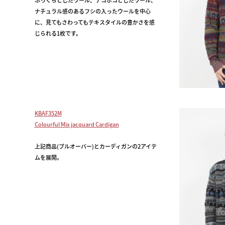
ふっくらとしたウール、デコボコとしたウール、
ナチュラル感のあるフシの入ったウールを中心
に、見てもさわってもテキスタイルの豊かさを感
じられる1枚です。
KBAF352M
Colourful Mix jacquard Cardigan
上記商品(プルオーバー)とカーディガンの2アイテ
ムを展開。