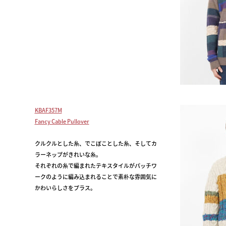
KBAF357M
Fancy Cable Pullover
クルクルとした糸、でこぼことした糸、そしてカ
ラーネップがきれいな糸。
それぞれの糸で編まれたテキスタイルがパッチワ
ークのように編み込まれることで素朴な雰囲気に
かわいらしさをプラス。