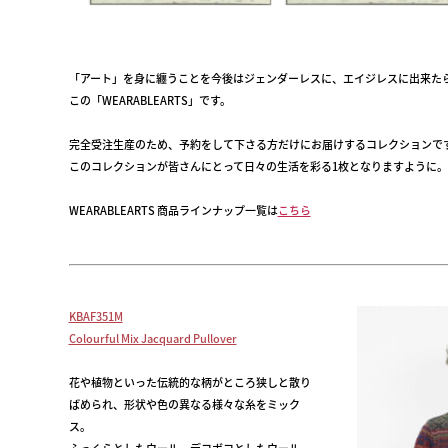
「アート」を身に纏うことを今後はジェンダーレスに、エイジレスに出来た
この「WEARABLEARTS」です。
完全受注生産のため、予約をして下さる方だけにお届けするコレクションで
このコレクションが皆さんにとって日々の生活を彩る1枚となりますように。
WEARABLEARTS
商品ラインナップ一覧は
こちら
KBAF351M
Colourful Mix Jacquard Pullover
花や植物といった伝統的な柄がところ狭しと散り
ばめられ、形状や色の異なる様々な糸をミック
ス。