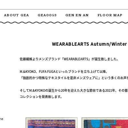
ABOUT GEA
GEA0053
GEN EN AN
FLOOR MAP
WEARABLEARTS Autumn/Winter
佐藤繊維よりメンズブランド「WEARABLEARTS」が誕生致しました。
M.&KYOKO、FUFA FUGAといったブランドを立ち上げて以降、
「独創的かつ特殊なテキスタイルを是非メンズウェアに」という多くのお声
そしてM.&KYOKOの誕生から20年を迎えた大きな節目である2021年、そ
コレクションを発表致します。
re