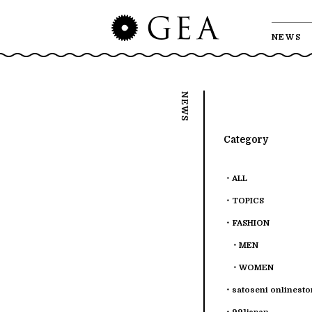
NEWS
Category
ALL
TOPICS
FASHION
MEN
WOMEN
satoseni onlinesto