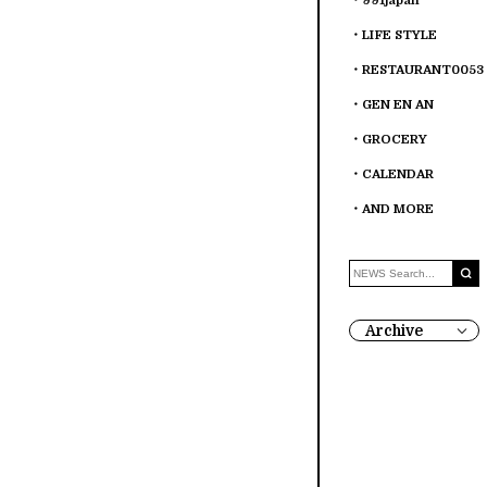
991japan
LIFE STYLE
RESTAURANT0053
GEN EN AN
GROCERY
CALENDAR
AND MORE
Archive