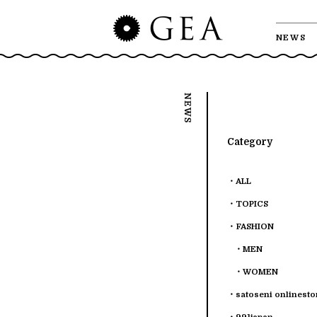
NEWS
Category
ALL
TOPICS
FASHION
MEN
WOMEN
satoseni onlinesto