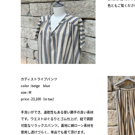
色ともご覧くださ
カディストライプパンツ
color : beige blue
size : M
price : 23,100（in tax）
手洗いができ、速乾性もある使い勝手の良い素材
です。ウエストはぐるりとゴム仕上げ、紐で調節
可能なリラックスパンツ。裏地に綿ローン素材を
使用し透けづらく、単品でも着て頂けます。