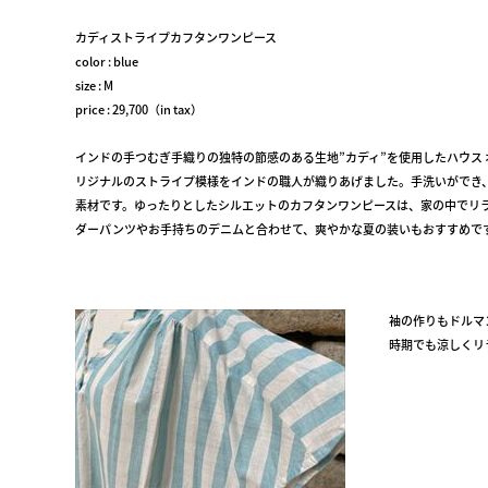
カディストライプカフタンワンピース
color : blue
size : M
price : 29,700（in tax）
インドの手つむぎ手織りの独特の節感のある生地”カディ”を使用したハウス 
リジナルのストライプ模様をインドの職人が織りあげました。手洗いができ
素材です。ゆったりとしたシルエットのカフタンワンピースは、家の中でリ
ダーパンツやお手持ちのデニムと合わせて、爽やかな夏の装いもおすすめで
袖の作りもドルマ
時期でも涼しくリ