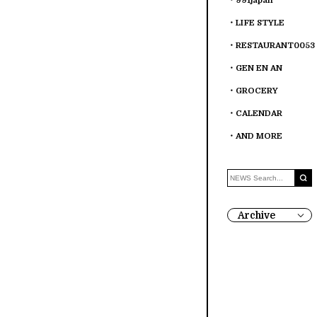
991japan
LIFE STYLE
RESTAURANT0053
GEN EN AN
GROCERY
CALENDAR
AND MORE
Archive