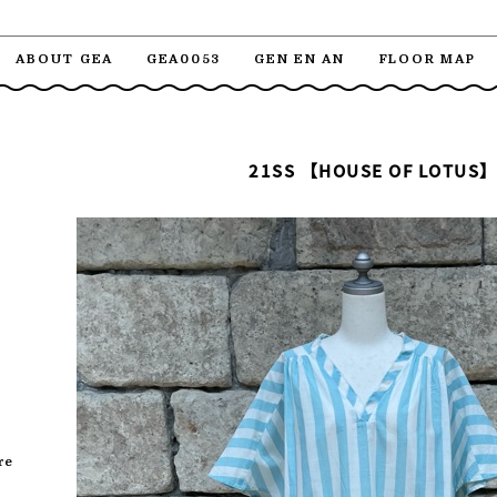
ABOUT GEA
GEA0053
GEN EN AN
FLOOR MAP
21SS 【HOUSE OF LOTUS
re