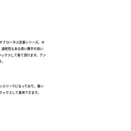
オブ ロータス定番シリーズ。オ
、速乾性もある使い勝手の良い
ラックスして着て頂けます。アン
す。
ンスリーブになっており、暑い
ラックスして着用できます。