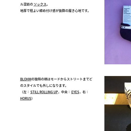
ル混紡の
ソックス
。
地厚で程よい締め付け感が抜群の履き心地です。
BLOHM
の独特の柄はモードからストリートまでど
のスタイルでも外しになります。
（左：
STILL ROLLING UP
，中央：
EYES
，右：
HORUS
）