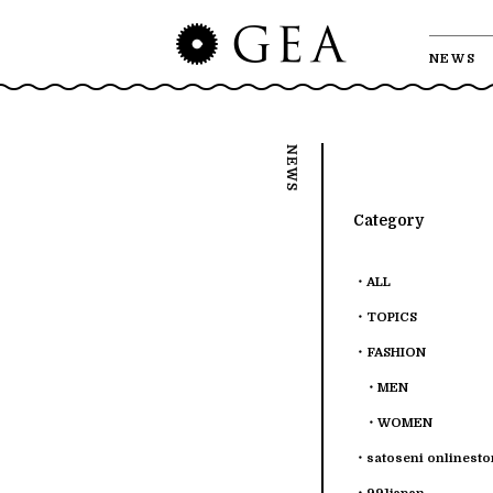
NEWS
Category
ALL
TOPICS
FASHION
MEN
WOMEN
satoseni onlinesto