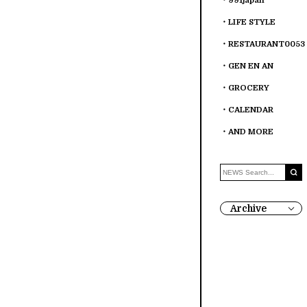
991japan
LIFE STYLE
RESTAURANT0053
GEN EN AN
GROCERY
CALENDAR
AND MORE
Archive