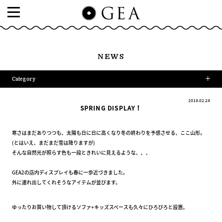
NEWS
Category
2018.02.24
SPRING DISPLAY！
寒さはまだありつつも、太陽も日に日に高くなり冬の終わりを予感させる、ここ山形。
(とはいえ、まだまだ雪は降りますが)
そんな自然光が照らす色も一段ときれいに見えるような、、、
GEA2の店内ディスプレイも春に一歩近づきました。
外に連れ出してくれそうなアイテムが並びます。
ゆったりお買い物して頂けるソファ+キッズスペースも久々にひろびろと設置。