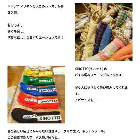
リトアニアリネンの大きめハンカチが多
数入荷。
包むもよし、
巻くも良し、
何枚も欲しくなるバリエーションです！
KINOTTO[キノット] の
パイル編みリバーシブルソックス
履く人にやさしく伸び縮みしてくれま
す。
チビサイズも！
春の新しい毎日にかかせない食器やテーブルウエア、キッチンツール。
この数日で新入荷、再入荷が続々と。