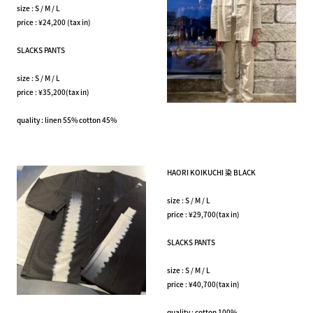
size : S / M / L
price : ¥24,200 (tax in)
SLACKS PANTS
size : S / M / L
price : ¥35,200(tax in)
quality : linen 55% cotton 45%
HAORI KOIKUCHI 染 BLACK
size : S / M / L
price : ¥29,700(tax in)
SLACKS PANTS
size : S / M / L
price : ¥40,700(tax in)
quality : cotton 100%