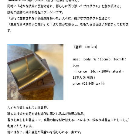
同時に「確かな技術に裏付けされ、暮らしに寄り添ったプロダクト」を創り続ける、
技術と感動の架け橋を担うブランドです。
「流行に左右されない価値観を持った」人々に、確かなプロダクトを通じて
「生産背景や創り手の想い」と「より豊かな暮らし」をもたらせる想いが詰まっておりま
す。
【香炉 KOURO】
size : ・body W ：16cm D：16cm H：
5cm
・incence 14cm < 100％ natural >
15本入り( 朝霧 )
price : ¥29,845 (tax in)
古くから親しまれている香炉。
職人の技術と知恵を適材適所に落とし込んだ贅沢な逸品。
香りを楽しむお香立てで、真鍮の軸を付け替えることにより、蚊取り線香立てとしてもご
利用いただけます。
他にはない、経年変化や風合いを感じられる一点です。