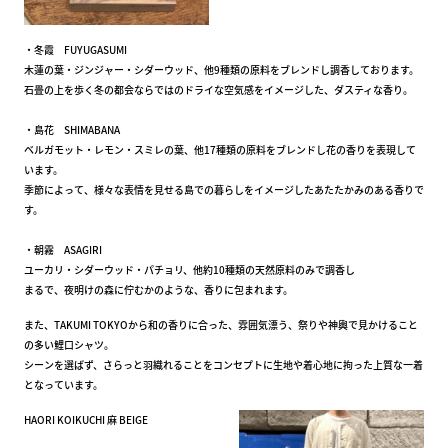
・冬霞 FUYUGASUMI
木蓮の葉・ジンジャー・シダーウッド、他9種類の原料をブレンドし調香しております。
石畳の上を歩く冬の都会ならではのドライな空気感をイメージした、ダスティな香り。
・島花 SHIMABANA
ベルガモット・レモン・スミレの葉、他17種類の原料をブレンドし花の香りを表現して
います。
季節によって、様々な表情を見せる島での暮らしをイメージしたあたたかみのある香りで
す。
・朝霧 ASAGIRI
ユーカリ・シダーウッド・パチョリ、他約10種類の天然原料のみで調香し
まるで、夜明けの森に佇むかのような、香りに包まれます。
また、TAKUMI TOKYOから和の香りに合った、雰囲気漂う、祭りや神輿で見かけること
の多い鯉口シャツ。
シーンを選ばず、さらっと羽織れることをコンセプトに生地や着心地に拘った上質な一着
となっています。
HAORI KOIKUCHI 麻 BEIGE