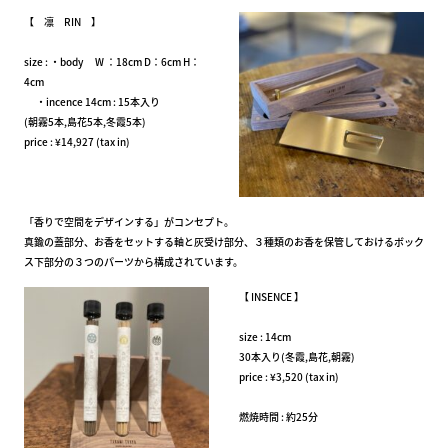
【 凛 RIN 】
size : ・body W ：18cm D：6cm H：
4cm
・incence 14cm : 15本入り
(朝霧5本,島花5本,冬霞5本)
price : ¥14,927 (tax in)
「香りで空間をデザインする」がコンセプト。
真鍮の蓋部分、お香をセットする軸と灰受け部分、３種類のお香を保管しておけるボック
ス下部分の３つのパーツから構成されています。
【 INSENCE 】
size : 14cm
30本入り(冬霞,島花,朝霧)
price : ¥3,520 (tax in)
燃焼時間 : 約25分