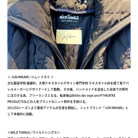
＜ JUN MIKAMI / ジュン ミカミ ＞
文化服装学院 基礎科、大塚テキスタイルデザイン専門学校 テキスタイル科を経て某アパ
レルメーカーにデザイナーとして勤務。 その後、ハンドメイドを追及した自身での制作
に注力する為、フリーランスとなる。転身後はBilitis dix-sept ansやTHEATRE
PRODUCTSなどの人気ブランドのニット制作を手掛ける。
2012SSシーズンより量産アイテムの生産を開始し、ニットブランド「JUN MIKAMI」と
して本格的に始動。
＜WILD THINGS / ワイルドシングス＞