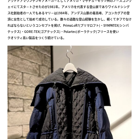
アウトドアマウンテンギアメ－カ－としてアメリカ・マサチュ－セッツ州のノ－スコンウ
ェイにてスタ－トさせたのが1981年。アメリカを代表する登山家でありワイルドシング
ス社創始者の一人でもあるマリ－は1984年、アンデス山脈の最高峰、アコンカグアの登
頂に女性として始めて成功している。数々の過酷な登山経験を生かし、軽くてタフでなけ
ればならないというコンセプトを掲げ、PrimaLoft?(プリマロフト)・SYMPATEX(シンパ
テックス)・GORE-TEX(ゴアテックス)・Polartec(ポーラテック)フリースを使い
クオリティ高い製品をつくり続けている。