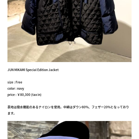
JUN MIKAMI Special Edition Jacket
size : Free
color : navy
price : ￥80,300 (tax in)
表地は撥水機能のあるナイロンを使用。中綿はダウン80%、フェザー20%となっており
ます。