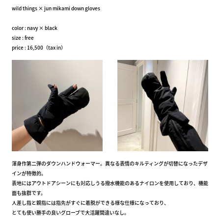
wild things × jun mikami down gloves
color : navy × black
size : free
price : 16,500（tax in）
渾身作第二弾のダウンハンドウォーマー。異なる表情のキルティングが切替になったデザ
インが特徴的。
表地にはアウトドアシーンにも対応しうる撥水機能のあるナイロンを使用しており、機能
面も抜群です。
人差し指と親指には指先がすぐに着脱ができる様な仕様になっており、
とても使い勝手の良いグローブで大活躍間違いなし。