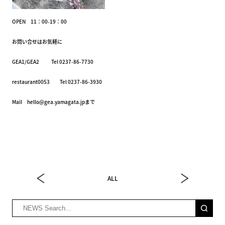
OPEN 11：00-19：00
お問い合せはお気軽に
GEA1/GEA2 Tel 0237-86-7730
restaurant0053 Tel 0237-86-3930
Mail hello@gea.yamagata.jpまで
ALL