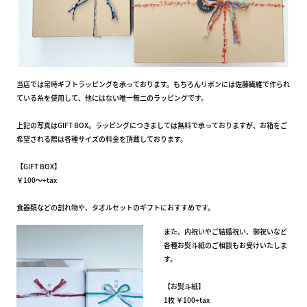
当店では常時ギフトラッピングを承っております。もちろんリボンには佐藤繊維で作られ
ている糸を使用して、他にはない唯一無二のラッピングです。
上記の写真はGIFT BOX。ラッピングにつきましては無料で承っておりますが、お箱をご
希望される際は各種サイズの料金を頂戴しております。
【GIFT BOX】
￥100～+tax
食器類などの割れ物や、タオルセットのギフトにおすすめです。
また、内祝いやご結婚祝い、御祝いなど
各種お熨斗紙のご相談もお受けいたしま
す。
【お熨斗紙】
1枚 ￥100+tax